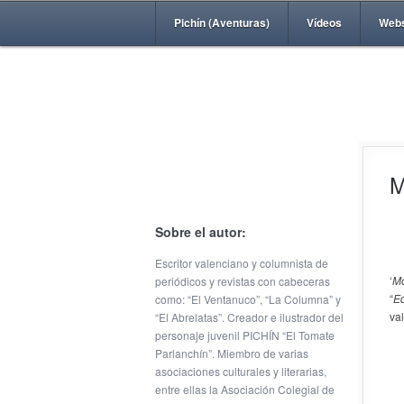
Pichín (Aventuras)
Vídeos
Web
M
Sobre el autor:
Escritor valenciano y columnista de
‘
Mo
periódicos y revistas con cabeceras
“
Ed
como: “El Ventanuco”, “La Columna” y
va
“El Abrelatas”. Creador e ilustrador del
personaje juvenil PICHÍN “El Tomate
Parlanchín”. Miembro de varias
asociaciones culturales y literarias,
entre ellas la Asociación Colegial de