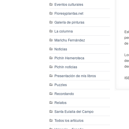
Eventos culturales
Floresyplantas.net
Galería de pinturas
La columna
Est
pe
Marichu Fernández
de
Noticias
Lo
Pichín Hemeroteca
de
de
Pichín noticias
Presentación de mis libros
IS
Puzzles
Recordando
Relatos
Santa Eulalia del Campo
Todos los artículos