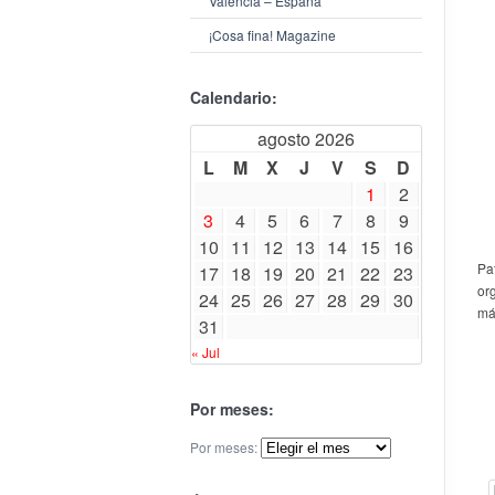
Valencia – España
¡Cosa fina! Magazine
Calendario:
agosto 2026
L
M
X
J
V
S
D
1
2
3
4
5
6
7
8
9
10
11
12
13
14
15
16
Pa
17
18
19
20
21
22
23
or
24
25
26
27
28
29
30
má
31
« Jul
Por meses:
Por meses: