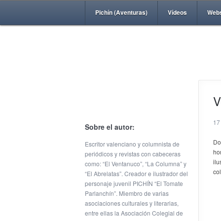
Pichín (Aventuras)
Vídeos
Web
V
17
Sobre el autor:
Do
Escritor valenciano y columnista de
ho
periódicos y revistas con cabeceras
il
como: “El Ventanuco”, “La Columna” y
co
“El Abrelatas”. Creador e ilustrador del
personaje juvenil PICHÍN “El Tomate
Parlanchín”. Miembro de varias
asociaciones culturales y literarias,
entre ellas la Asociación Colegial de