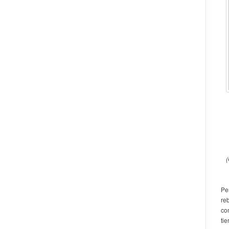
(
Pe
re
co
tie