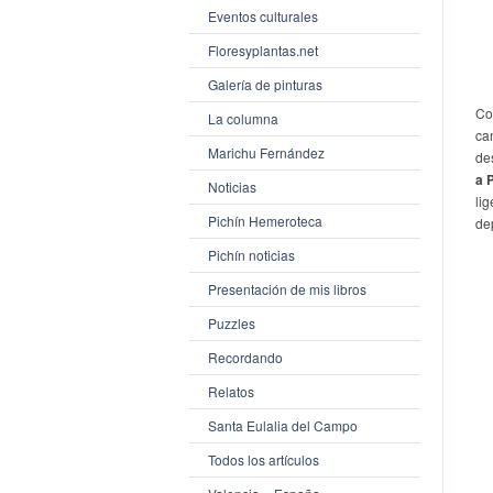
Eventos culturales
Floresyplantas.net
Galería de pinturas
Co
La columna
can
Marichu Fernández
de
a 
Noticias
li
Pichín Hemeroteca
de
Pichín noticias
Presentación de mis libros
Puzzles
Recordando
Relatos
Santa Eulalia del Campo
Todos los artículos