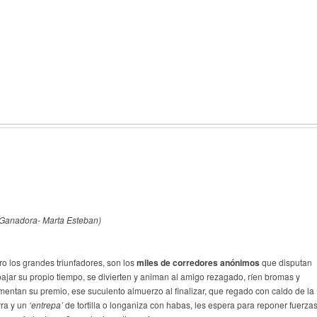
Ganadora- Marta Esteban)
ro los grandes triunfadores, son los
miles de corredores anónimos
que disputan
bajar su propio tiempo, se divierten y animan al amigo rezagado, ríen bromas y
mentan su premio, ese suculento almuerzo al finalizar, que regado con caldo de la
rra y un
‘entrepa’
de tortilla o longaniza con habas, les espera para reponer fuerza