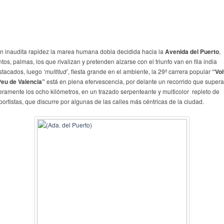
n inaudita rapidez la marea humana dobla decidida hacia la
Avenida del Puerto
,
tos, palmas, los que rivalizan y pretenden alzarse con el triunfo van en fila india
stacados, luego
‘multitud’
, fiesta grande en el ambiente, la 29ª carrera popular
“Vol
Peu de Valencia”
está en plena efervescencia, por delante un recorrido que supera
geramente los ocho kilómetros, en un trazado serpenteante y multicolor repleto de
portistas, que discurre por algunas de las calles más céntricas de la ciudad.