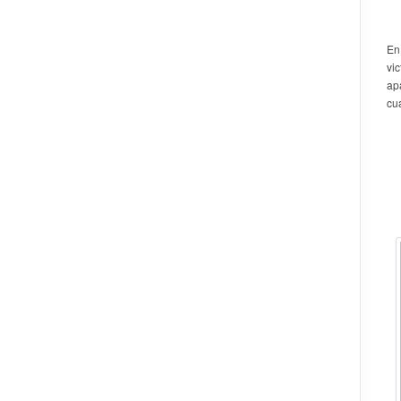
En
vi
ap
cu