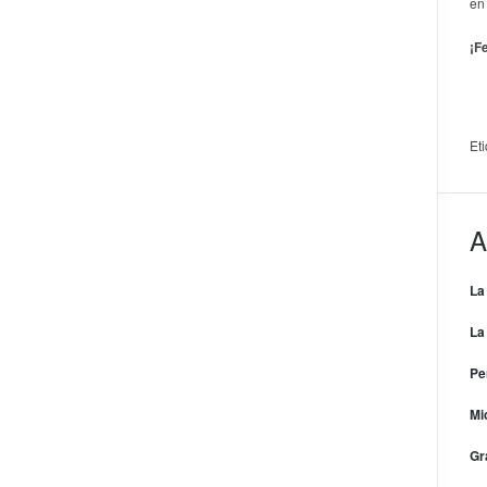
en
¡F
Et
A
La
La
Pe
Mi
Gr