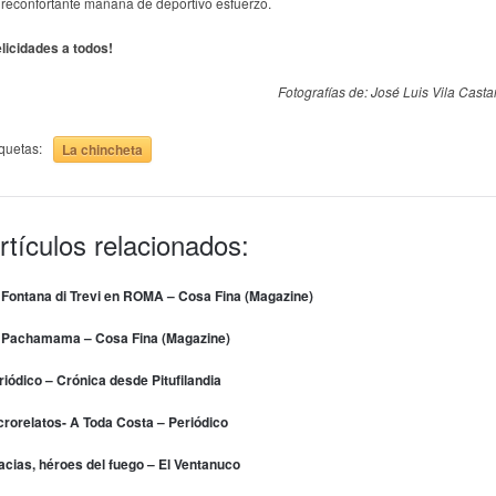
 reconfortante mañana de deportivo esfuerzo.
elicidades a todos!
Fotografías de: José Luis Vila Casta
iquetas:
La chincheta
rtículos relacionados:
 Fontana di Trevi en ROMA – Cosa Fina (Magazine)
 Pachamama – Cosa Fina (Magazine)
riódico – Crónica desde Pitufilandia
crorelatos- A Toda Costa – Periódico
acias, héroes del fuego – El Ventanuco