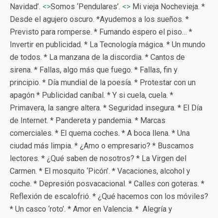
Navidad’.
<>
Somos ‘Pendulares’.
<>
Mi vieja Nochevieja. *
Desde el agujero oscuro. *Ayudemos a los sueños. *
Previsto para romperse. * Fumando espero el piso… *
Invertir en publicidad. * La Tecnología mágica. * Un mundo
de todos. * La manzana de la discordia. * Cantos de
sirena. * Fallas, algo más que fuego. * Fallas, fin y
principio. * Día mundial de la poesía. * Protestar con un
apagón * Publicidad caníbal. * Y si cuela, cuela. *
Primavera, la sangre altera. * Seguridad insegura. * El Día
de Internet. * Pandereta y pandemia. * Marcas
comerciales. * El quema coches. * A boca llena. * Una
ciudad más limpia. * ¿Amo o empresario? * Buscamos
lectores. * ¿Qué saben de nosotros? * La Virgen del
Carmen. * El mosquito ‘Picón’. * Vacaciones, alcohol y
coche. * Depresión posvacacional. * Calles con goteras. *
Reflexión de escalofrió. * ¿Qué hacemos con los móviles?
* Un casco ‘roto’. * Amor en Valencia. * Alegría y