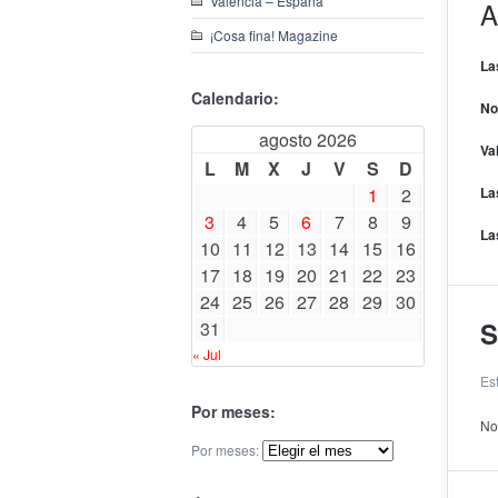
Valencia – España
A
¡Cosa fina! Magazine
La
Calendario:
No
agosto 2026
Va
L
M
X
J
V
S
D
1
2
La
3
4
5
6
7
8
9
La
10
11
12
13
14
15
16
17
18
19
20
21
22
23
24
25
26
27
28
29
30
S
31
« Jul
Es
Por meses:
No
Por meses: