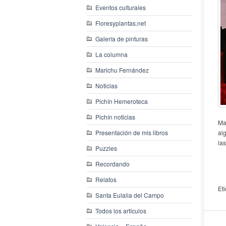
Eventos culturales
Floresyplantas.net
Galería de pinturas
La columna
Marichu Fernández
Noticias
Pichín Hemeroteca
Pichín noticias
Mar
Presentación de mis libros
al
la
Puzzles
Recordando
Relatos
Et
Santa Eulalia del Campo
Todos los artículos