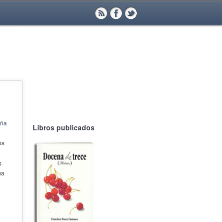
aña
Libros publicados
os
s
ma