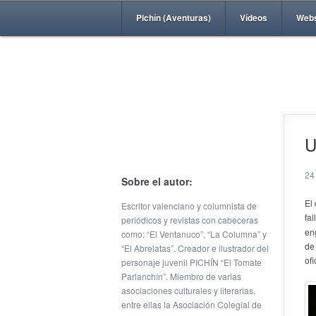
Pichín (Aventuras)
Vídeos
Web
U
24
Sobre el autor:
El
Escritor valenciano y columnista de
fa
periódicos y revistas con cabeceras
en
como: “El Ventanuco”, “La Columna” y
de
“El Abrelatas”. Creador e ilustrador del
ofi
personaje juvenil PICHÍN “El Tomate
Parlanchín”. Miembro de varias
asociaciones culturales y literarias,
entre ellas la Asociación Colegial de