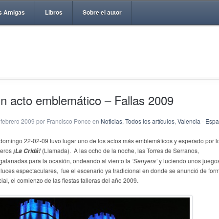
s Amigas
Libros
Sobre el autor
n acto emblemático – Fallas 2009
 febrero 2009 por Francisco Ponce en
Noticias
,
Todos los artículos
,
Valencia - Esp
 domingo 22-02-09 tuvo lugar uno de los actos más emblemáticos y esperado por l
lleros
(Llamada). A las ocho de la noche, las Torres de Serranos,
¡La Cridá!
galanadas para la ocasión, ondeando al viento la
‘Senyera’
y luciendo unos juego
 luces espectaculares, fue el escenario ya tradicional en donde se anunció de for
cial, el comienzo de las fiestas falleras del año 2009.