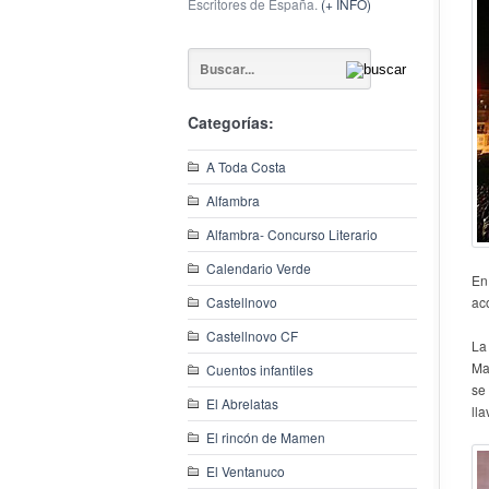
Escritores de España.
(+ INFO)
Categorías:
A Toda Costa
Alfambra
Alfambra- Concurso Literario
Calendario Verde
En
Castellnovo
ac
Castellnovo CF
La 
Ma
Cuentos infantiles
se 
El Abrelatas
ll
El rincón de Mamen
El Ventanuco