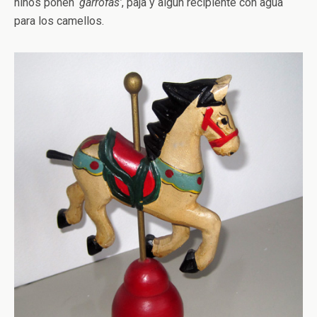
niños ponen
‘garrofas’
, paja y algún recipiente con agua
para los camellos.