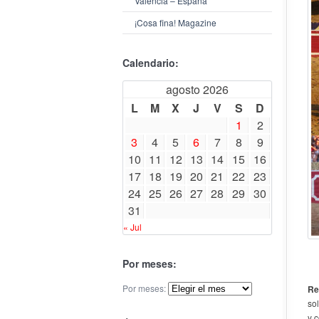
Valencia – España
¡Cosa fina! Magazine
Calendario:
agosto 2026
L
M
X
J
V
S
D
1
2
3
4
5
6
7
8
9
10
11
12
13
14
15
16
17
18
19
20
21
22
23
24
25
26
27
28
29
30
31
« Jul
Por meses:
Por meses:
Re
so
y 