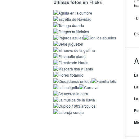
Últimas fotos en Flickr:
bu
D
Et
A
La
La
La
Pe
Mi