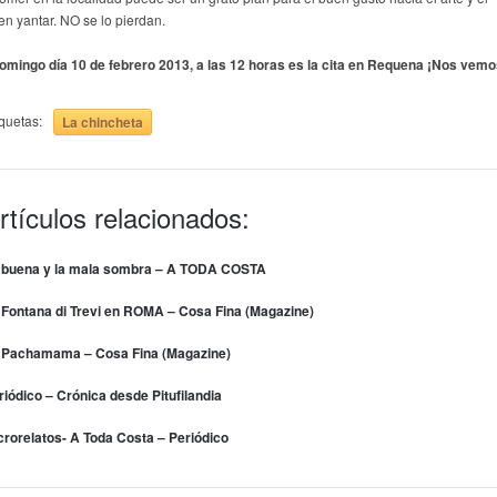
en yantar. NO se lo pierdan.
omingo día 10 de febrero 2013, a las 12 horas es la cita en Requena ¡Nos vemo
iquetas:
La chincheta
rtículos relacionados:
 buena y la mala sombra – A TODA COSTA
 Fontana di Trevi en ROMA – Cosa Fina (Magazine)
 Pachamama – Cosa Fina (Magazine)
riódico – Crónica desde Pitufilandia
crorelatos- A Toda Costa – Periódico