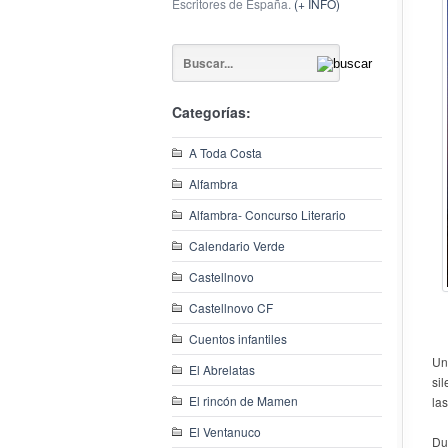
Escritores de España.
(+ INFO)
Categorías:
A Toda Costa
Alfambra
Alfambra- Concurso Literario
Calendario Verde
Castellnovo
Castellnovo CF
Cuentos infantiles
Un
El Abrelatas
si
El rincón de Mamen
la
El Ventanuco
Du