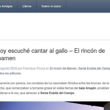
s Amigas
Libros
Sobre el autor
oy escuché cantar al gallo – El rincón de
amen
 agosto 2009 por Francisco Ponce en
El rincón de Mamen
,
Santa Eulalia del Cam
os los artículos
anecía con pereza, los cendales de luz asomaban tímidos entre las brumas de la
che, que comenzaban a tornarse grises en estas tierras del
bajo Aragón
, amables 
steras a la vez, que abrazan a
Santa Eulalia del Campo
.