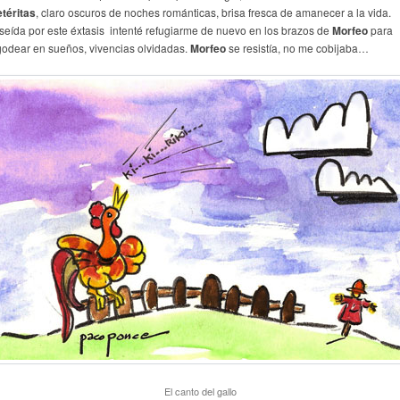
etéritas
, claro oscuros de noches románticas, brisa fresca de amanecer a la vida.
seída por este éxtasis intenté refugiarme de nuevo en los brazos de
Morfeo
para
godear en sueños, vivencias olvidadas.
Morfeo
se resistía, no me cobijaba…
El canto del gallo