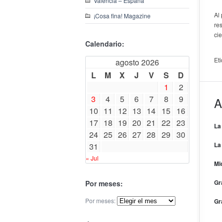
Valencia – España
Al 
¡Cosa fina! Magazine
re
ci
Calendario:
Et
agosto 2026
L
M
X
J
V
S
D
1
2
3
4
5
6
7
8
9
A
10
11
12
13
14
15
16
17
18
19
20
21
22
23
La
24
25
26
27
28
29
30
La
31
« Jul
Mi
Gr
Por meses:
Por meses:
Gr