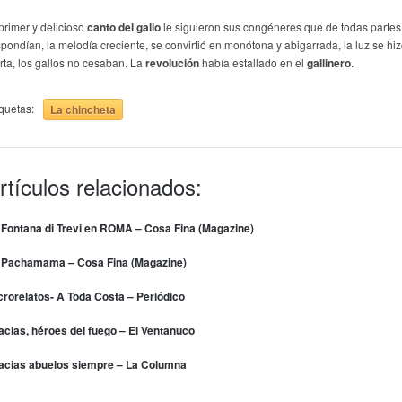
primer y delicioso
canto del gallo
le siguieron sus congéneres que de todas partes
spondían, la melodía creciente, se convirtió en monótona y abigarrada, la luz se hi
erta, los gallos no cesaban. La
revolución
había estallado en el
gallinero
.
iquetas:
La chincheta
rtículos relacionados:
 Fontana di Trevi en ROMA – Cosa Fina (Magazine)
 Pachamama – Cosa Fina (Magazine)
crorelatos- A Toda Costa – Periódico
acias, héroes del fuego – El Ventanuco
acias abuelos siempre – La Columna