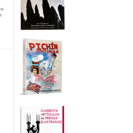
 le
zo