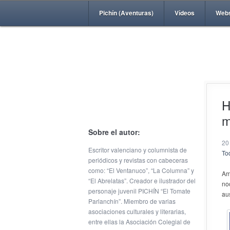
Pichín (Aventuras)
Vídeos
Web
H
m
Sobre el autor:
20
Escritor valenciano y columnista de
Tod
periódicos y revistas con cabeceras
como: “El Ventanuco”, “La Columna” y
Am
“El Abrelatas”. Creador e ilustrador del
no
personaje juvenil PICHÍN “El Tomate
au
Parlanchín”. Miembro de varias
asociaciones culturales y literarias,
entre ellas la Asociación Colegial de