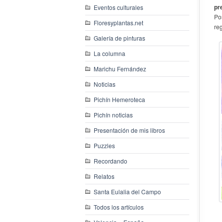
pr
Eventos culturales
Po
Floresyplantas.net
re
Galería de pinturas
La columna
Marichu Fernández
Noticias
Pichín Hemeroteca
Pichín noticias
Presentación de mis libros
Puzzles
Recordando
Relatos
Santa Eulalia del Campo
Todos los artículos