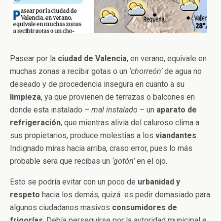
Pasear por la
ciudad de Valencia
, en verano, equivale en
muchas zonas a recibir gotas o un
‘chorreón’
de agua no
deseado y de procedencia insegura en cuanto a su
limpieza
, ya que provienen de terrazas o balcones en
donde esta instalado –
mal instalado
– un
aparato de
refrigeración
, que mientras alivia del caluroso clima a
sus propietarios, produce molestias a los
viandantes
.
Indignado miras hacia arriba, craso error, pues lo más
probable sera que recibas un
‘gotón’
en el ojo.
Esto se podría evitar con un poco de
urbanidad y
respeto
hacia los demás, quizá es pedir demasiado para
algunos ciudadanos masivos
consumidores de
frigorías
. Debía perseguirse por la autoridad municipal e