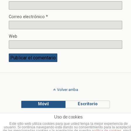
Correo electrónico
*
Web
Volver arriba
Móvil
Escritorio
Uso de cookies
© Francisco Ponce Carrasco
Este sitio web utiliza cookies para que usted tenga la mejor experiencia de
usuario. Si continúa navegando está dando su consentimiento para la aceptaci
de las mencionadas cookies y la aceptación de nuestra
política de cookies
, pinc