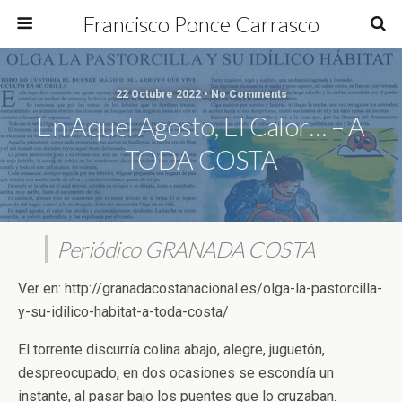
Francisco Ponce Carrasco
22 Octubre 2022 • No Comments
En Aquel Agosto, El Calor… – A
TODA COSTA
Periódico GRANADA COSTA
Ver en: http://granadacostanacional.es/olga-la-pastorcilla-
y-su-idilico-habitat-a-toda-costa/
El torrente discurría colina abajo, alegre, juguetón,
despreocupado, en dos ocasiones se escondía un
instante, al pasar bajo los puentes que lo cruzaban.