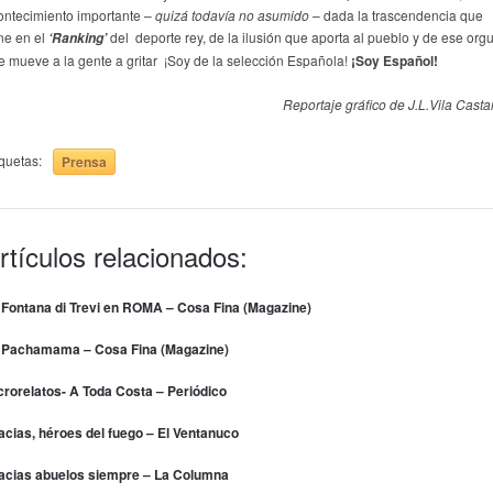
ontecimiento importante –
quizá todavía no asumido
– dada la trascendencia que
ene en el
del deporte rey, de la ilusión que aporta al pueblo y de ese orgu
‘Ranking’
e mueve a la gente a gritar ¡Soy de la selección Española!
¡Soy Español!
Reportaje gráfico de J.L.Vila Casta
iquetas:
Prensa
rtículos relacionados:
 Fontana di Trevi en ROMA – Cosa Fina (Magazine)
 Pachamama – Cosa Fina (Magazine)
crorelatos- A Toda Costa – Periódico
acias, héroes del fuego – El Ventanuco
acias abuelos siempre – La Columna