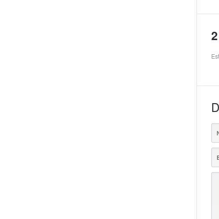
2
Es
D