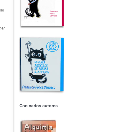
llo
ñer
Con varios autores