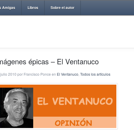
s Amigas
Libros
Sobre el autor
mágenes épicas – El Ventanuco
 julio 2010 por Francisco Ponce en
El Ventanuco
,
Todos los artículos