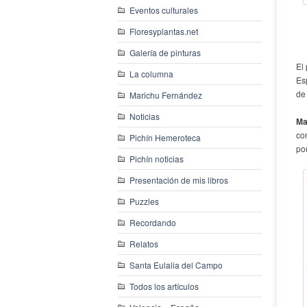
Eventos culturales
Floresyplantas.net
Galería de pinturas
El
La columna
Es
de
Marichu Fernández
Noticias
Ma
co
Pichín Hemeroteca
po
Pichín noticias
Presentación de mis libros
Puzzles
Recordando
Relatos
Santa Eulalia del Campo
Todos los artículos