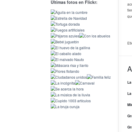
Últimas fotos en Flickr:
ac
ti
qu
Et
A
La
La
Mi
Gr
Gr