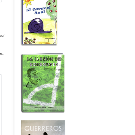
vor
es,