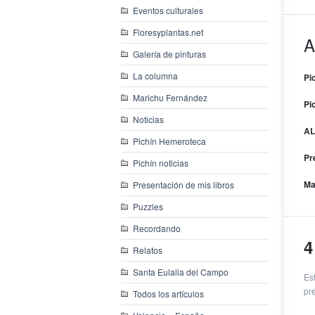
Eventos culturales
Floresyplantas.net
A
Galería de pinturas
La columna
Pi
Marichu Fernández
Pi
Noticias
AL
Pichín Hemeroteca
Pr
Pichín noticias
Ma
Presentación de mis libros
Puzzles
Recordando
4
Relatos
Santa Eulalia del Campo
Es
pr
Todos los artículos