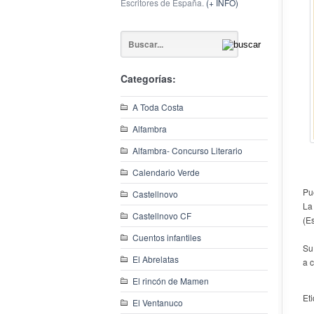
Escritores de España.
(+ INFO)
Categorías:
A Toda Costa
Alfambra
Alfambra- Concurso Literario
Calendario Verde
Pu
Castellnovo
La
Castellnovo CF
(E
Cuentos infantiles
Su
El Abrelatas
a 
El rincón de Mamen
Et
El Ventanuco