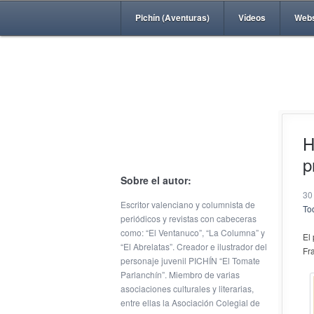
Pichín (Aventuras)
Vídeos
Web
H
p
Sobre el autor:
30
Escritor valenciano y columnista de
Tod
periódicos y revistas con cabeceras
como: “El Ventanuco”, “La Columna” y
El
“El Abrelatas”. Creador e ilustrador del
Fr
personaje juvenil PICHÍN “El Tomate
Parlanchín”. Miembro de varias
asociaciones culturales y literarias,
entre ellas la Asociación Colegial de