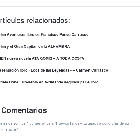
rtículos relacionados:
chín Aventuras libro de Francisco Ponce Carrasco
chín y el Gran Capitán en la ALHAMBRA
IEN nueva novela ATA GOMIS – A TODA COSTA
esentación libro «Ecos de las Leyendas» – Carmen Carrasco
rielo Bonet: Presenta en A-rimando segunda parte libro…
 Comentarios
te estos son los 4 comentarios a "Huevos Fritos – Estamos a ocho días de su
esentación".