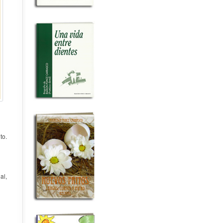
to.
al,