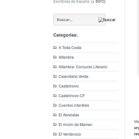
Escritores de España.
(+ INFO)
Categorías:
A Toda Costa
Alfambra
Alfambra- Concurso Literario
Calendario Verde
Castellnovo
Castellnovo CF
Cuentos infantiles
El Abrelatas
Va
El rincón de Mamen
ur
re
El Ventanuco