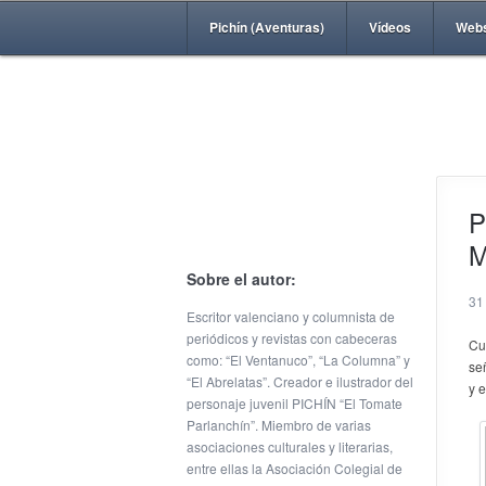
Pichín (Aventuras)
Vídeos
Web
P
M
Sobre el autor:
31
Escritor valenciano y columnista de
periódicos y revistas con cabeceras
Cu
como: “El Ventanuco”, “La Columna” y
se
“El Abrelatas”. Creador e ilustrador del
y 
personaje juvenil PICHÍN “El Tomate
Parlanchín”. Miembro de varias
asociaciones culturales y literarias,
entre ellas la Asociación Colegial de