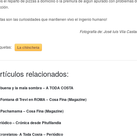
 es el reparto de pizzas a domicilio o la premura de algún apurado con problemas 
cción.
stas son las curiosidades que mantienen vivo el ingenio humano!
Fotografía de: José luis Vila Casta
iquetas:
La chincheta
rtículos relacionados:
 buena y la mala sombra – A TODA COSTA
 Fontana di Trevi en ROMA – Cosa Fina (Magazine)
 Pachamama – Cosa Fina (Magazine)
riódico – Crónica desde Pitufilandia
crorelatos- A Toda Costa – Periódico