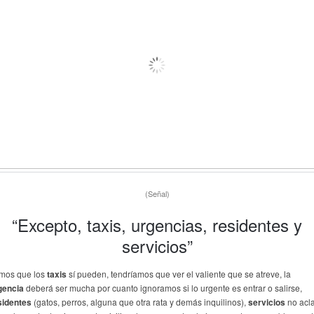
(Señal)
“Excepto, taxis, urgencias, residentes y
servicios”
mos que los
taxis
sí pueden, tendríamos que ver el valiente que se atreve, la
gencia
deberá ser mucha por cuanto ignoramos si lo urgente es entrar o salirse,
sidentes
(gatos, perros, alguna que otra rata y demás inquilinos),
servicios
no acl