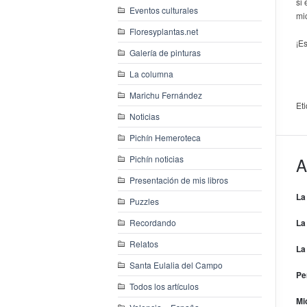
si
Eventos culturales
mi
Floresyplantas.net
¡E
Galería de pinturas
La columna
Marichu Fernández
Et
Noticias
Pichín Hemeroteca
Pichín noticias
A
Presentación de mis libros
La
Puzzles
Recordando
La
Relatos
La
Santa Eulalia del Campo
Pe
Todos los artículos
Mi