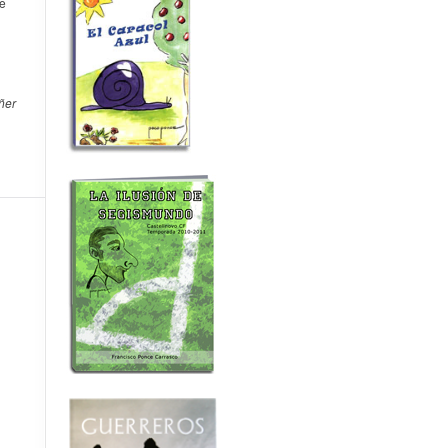
de
ñer