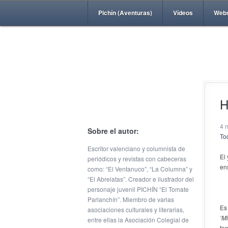
Pichín (Aventuras)
Vídeos
Web
H
4 
Sobre el autor:
Tod
Escritor valenciano y columnista de
El
periódicos y revistas con cabeceras
en
como: “El Ventanuco”, “La Columna” y
“El Abrelatas”. Creador e ilustrador del
personaje juvenil PICHÍN “El Tomate
Parlanchín”. Miembro de varias
Es
asociaciones culturales y literarias,
‘Mi
entre ellas la Asociación Colegial de
fe