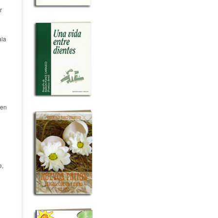
r
ala
 en
e,