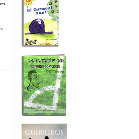
sco
to.