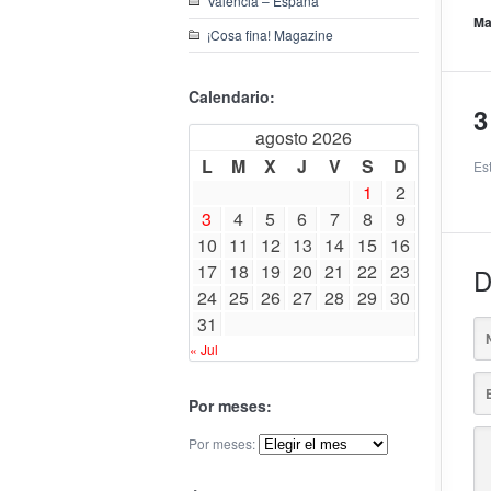
Valencia – España
Ma
¡Cosa fina! Magazine
Calendario:
3
agosto 2026
L
M
X
J
V
S
D
Es
1
2
3
4
5
6
7
8
9
10
11
12
13
14
15
16
17
18
19
20
21
22
23
D
24
25
26
27
28
29
30
31
« Jul
Por meses:
Por meses: