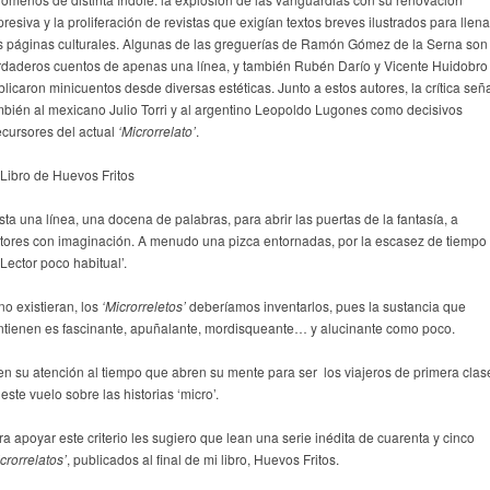
resiva y la proliferación de revistas que exigían textos breves ilustrados para llena
s páginas culturales. Algunas de las greguerías de Ramón Gómez de la Serna son
rdaderos cuentos de apenas una línea, y también Rubén Darío y Vicente Huidobro
blicaron minicuentos desde diversas estéticas. Junto a estos autores, la crítica señ
mbién al mexicano Julio Torri y al argentino Leopoldo Lugones como decisivos
ecursores del actual
‘Microrrelato’
.
sta una línea, una docena de palabras, para abrir las puertas de la fantasía, a
ctores con imaginación. A menudo una pizca entornadas, por la escasez de tiempo
‘Lector poco habitual’.
no existieran, los
‘Microrreletos’
deberíamos inventarlos, pues la sustancia que
ntienen es fascinante, apuñalante, mordisqueante… y alucinante como poco.
jen su atención al tiempo que abren su mente para ser los viajeros de primera clas
este vuelo sobre las historias ‘micro’.
ra apoyar este criterio les sugiero que lean una serie inédita de cuarenta y cinco
crorrelatos’
, publicados al final de mi libro, Huevos Fritos.