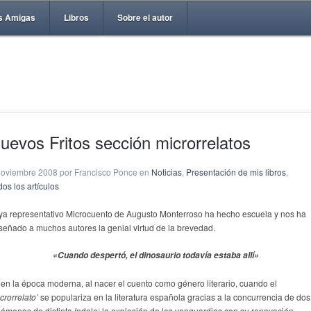
s Amigas
Libros
Sobre el autor
uevos Fritos sección microrrelatos
noviembre 2008 por Francisco Ponce en
Noticias
,
Presentación de mis libros
,
os los artículos
 ya representativo Microcuento de Augusto Monterroso ha hecho escuela y nos ha
señado a muchos autores la genial virtud de la brevedad.
«Cuando despertó, el dinosaurio todavía estaba allí»
 en la época moderna, al nacer el cuento como género literario, cuando el
crorrelato’
se populariza en la literatura española gracias a la concurrencia de dos
nómenos de distinta índole: la explosión de las vanguardias con su renovación