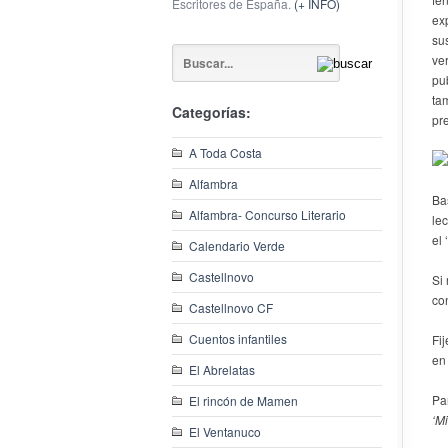
Escritores de España.
(+ INFO)
exp
su
ve
pu
ta
Categorías:
pr
A Toda Costa
Alfambra
Ba
Alfambra- Concurso Literario
le
el 
Calendario Verde
Castellnovo
Si 
co
Castellnovo CF
Cuentos infantiles
Fi
en 
El Abrelatas
Pa
El rincón de Mamen
‘Mi
El Ventanuco