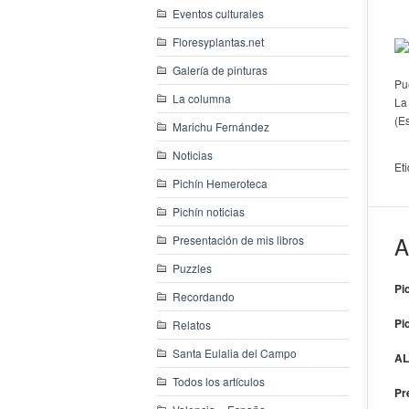
Eventos culturales
Floresyplantas.net
Galería de pinturas
Pu
La columna
La
(E
Marichu Fernández
Noticias
Et
Pichín Hemeroteca
Pichín noticias
A
Presentación de mis libros
Puzzles
Pi
Recordando
Pi
Relatos
Santa Eulalia del Campo
AL
Todos los artículos
Pr