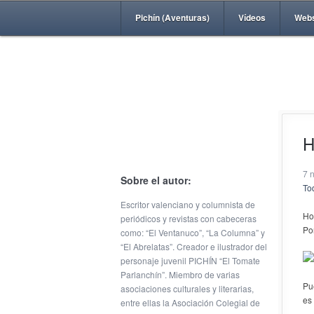
Pichín (Aventuras)
Vídeos
Web
H
7 
Sobre el autor:
Tod
Escritor valenciano y columnista de
Ho
periódicos y revistas con cabeceras
Po
como: “El Ventanuco”, “La Columna” y
“El Abrelatas”. Creador e ilustrador del
personaje juvenil PICHÍN “El Tomate
Parlanchín”. Miembro de varias
Pu
asociaciones culturales y literarias,
es
entre ellas la Asociación Colegial de