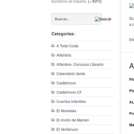
Escritores de España.
(+ INFO)
Su
a 
Categorías:
Et
A Toda Costa
Alfambra
A
Alfambra- Concurso Literario
Calendario Verde
Pi
Castellnovo
Pi
Castellnovo CF
Cuentos infantiles
AL
El Abrelatas
Pr
El rincón de Mamen
Ma
El Ventanuco