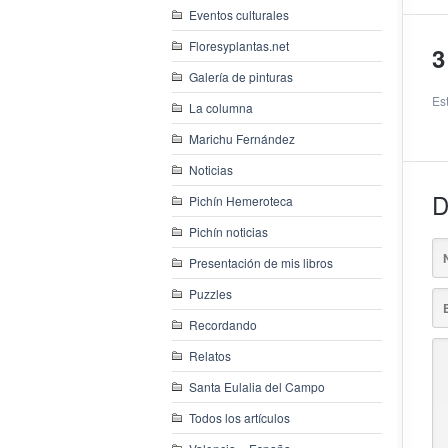
Eventos culturales
Floresyplantas.net
3
Galería de pinturas
Es
La columna
Marichu Fernández
Noticias
D
Pichín Hemeroteca
Pichín noticias
Presentación de mis libros
Puzzles
Recordando
Relatos
Santa Eulalia del Campo
Todos los artículos