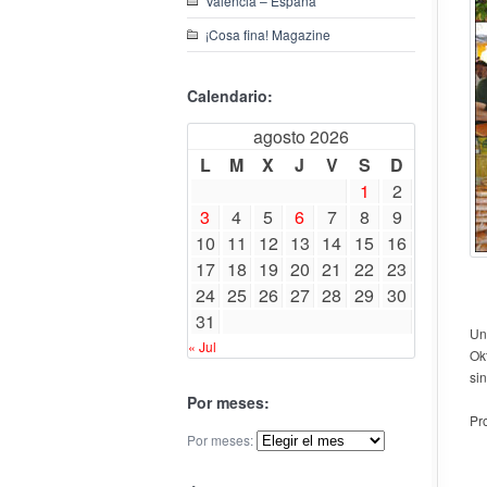
Valencia – España
¡Cosa fina! Magazine
Calendario:
agosto 2026
L
M
X
J
V
S
D
1
2
3
4
5
6
7
8
9
10
11
12
13
14
15
16
17
18
19
20
21
22
23
24
25
26
27
28
29
30
31
Un
« Jul
Ok
sin
Por meses:
Pr
Por meses: