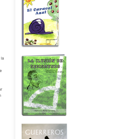
 la
de
ar
n