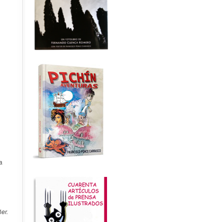
a
er.