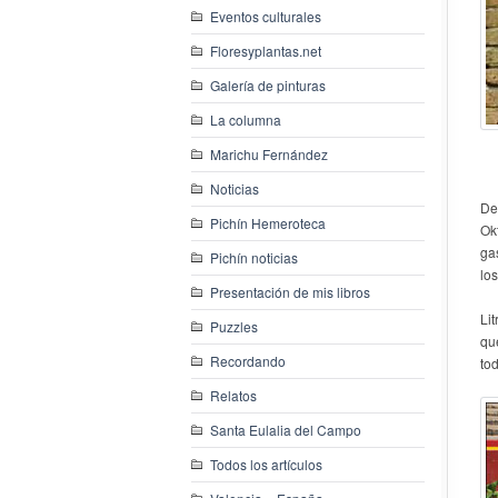
Eventos culturales
Floresyplantas.net
Galería de pinturas
La columna
Marichu Fernández
Noticias
Del
Pichín Hemeroteca
Ok
ga
Pichín noticias
lo
Presentación de mis libros
Li
Puzzles
qu
Recordando
to
Relatos
Santa Eulalia del Campo
Todos los artículos