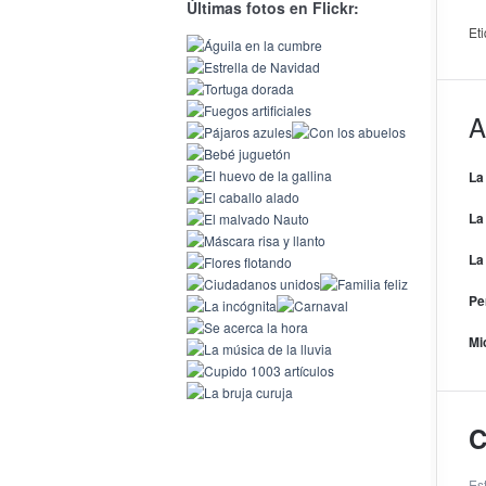
Últimas fotos en Flickr:
Et
A
La
La
La
Pe
Mi
C
Es