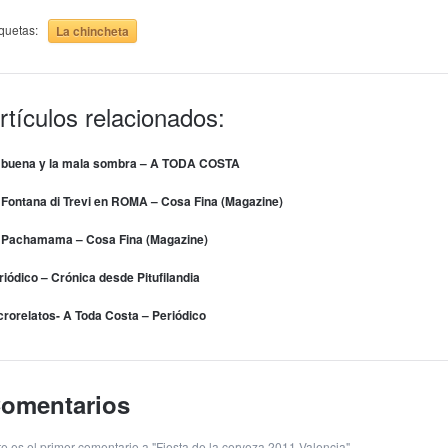
iquetas:
La chincheta
rtículos relacionados:
 buena y la mala sombra – A TODA COSTA
 Fontana di Trevi en ROMA – Cosa Fina (Magazine)
 Pachamama – Cosa Fina (Magazine)
riódico – Crónica desde Pitufilandia
crorelatos- A Toda Costa – Periódico
omentarios
te es el primer comentario a "Fiesta de la cerveza 2011 Valencia".