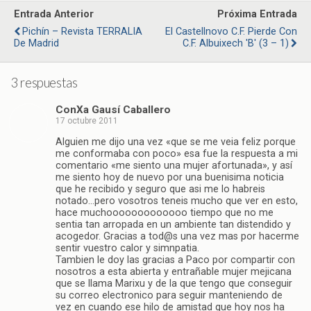
Entrada Anterior
Próxima Entrada
Pichín – Revista TERRALIA
El Castellnovo C.F. Pierde Con
De Madrid
C.F. Albuixech 'B' (3 – 1)
3 respuestas
ConXa Gausí Caballero
17 octubre 2011
Alguien me dijo una vez «que se me veia feliz porque
me conformaba con poco» esa fue la respuesta a mi
comentario «me siento una mujer afortunada», y así
me siento hoy de nuevo por una buenisima noticia
que he recibido y seguro que asi me lo habreis
notado…pero vosotros teneis mucho que ver en esto,
hace muchooooooooooooo tiempo que no me
sentia tan arropada en un ambiente tan distendido y
acogedor. Gracias a tod@s una vez mas por hacerme
sentir vuestro calor y simnpatia.
Tambien le doy las gracias a Paco por compartir con
nosotros a esta abierta y entrañable mujer mejicana
que se llama Marixu y de la que tengo que conseguir
su correo electronico para seguir manteniendo de
vez en cuando ese hilo de amistad que hoy nos ha