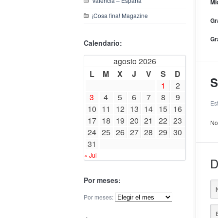
Valencia – España
Mi
¡Cosa fina! Magazine
Gr
Gr
Calendario:
agosto 2026
L
M
X
J
V
S
D
S
1
2
3
4
5
6
7
8
9
Es
10
11
12
13
14
15
16
17
18
19
20
21
22
23
No
24
25
26
27
28
29
30
31
« Jul
D
Por meses:
Por meses: