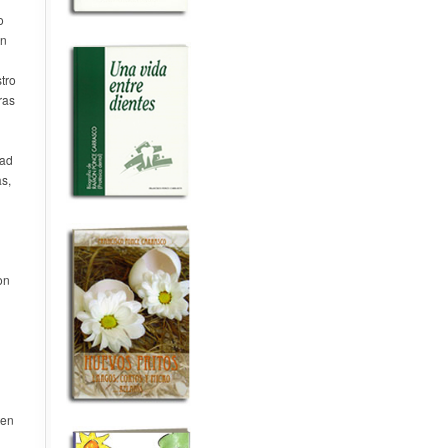
o
on
tro
ras
dad
s,
on
ten