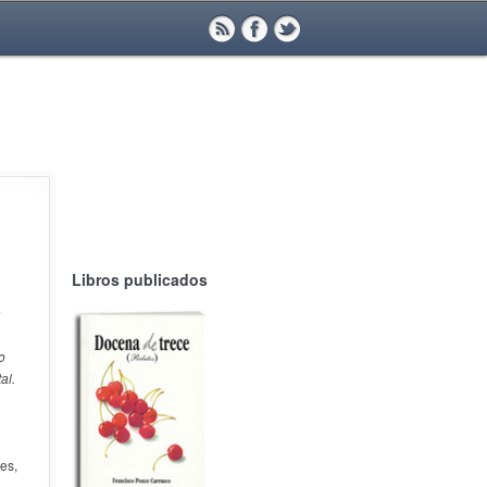
Libros publicados
a
o
al.
es,