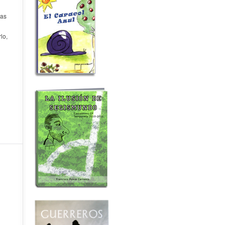
ras
lo,