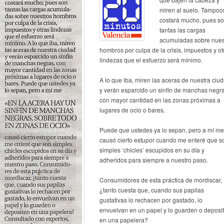
miren al suelo. Tampoc
costará mucho, pues s
tantas las cargas
acumuladas sobre nues
hombros por culpa de la crisis, impuestos y ot
lindezas que el esfuerzo será mínimo.
A lo que iba, miren las aceras de nuestra ciu
y verán esparcido un sinfín de manchas negra
con mayor cantidad en las zonas próximas a
lugares de ocio o bares.
Puede que ustedes ya lo sepan, pero a mí me
causó cierto estupor cuando me enteré que s
simples ‘chicles’ escupidos en su día y
adheridos para siempre a nuestro paso.
Consumidores de esta práctica de mordiscar,
¿tanto cuesta que, cuando sus papilas
gustativas lo rechacen por gastado, lo
envuelvan en un papel y lo guarden o deposi
en una papelera?