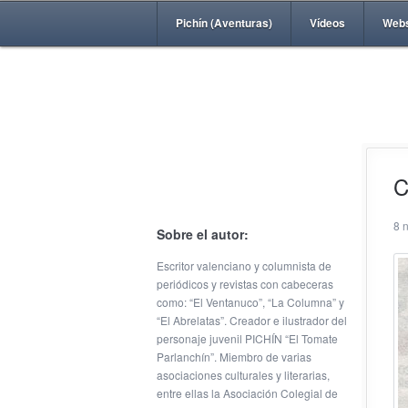
Pichín (Aventuras)
Vídeos
Web
C
8 
Sobre el autor:
Escritor valenciano y columnista de
periódicos y revistas con cabeceras
como: “El Ventanuco”, “La Columna” y
“El Abrelatas”. Creador e ilustrador del
personaje juvenil PICHÍN “El Tomate
Parlanchín”. Miembro de varias
asociaciones culturales y literarias,
entre ellas la Asociación Colegial de