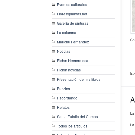
Eventos culturales
Floresyplantas.net
Galería de pinturas
La columna
So
Marichu Fernández
Noticias
Pichín Hemeroteca
Pichín noticias
Et
Presentación de mis libros
Puzzles
A
Recordando
Relatos
La
Santa Eulalia del Campo
La
Todos los artículos