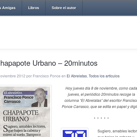
s Amigas
Libros
Sobre el autor
hapapote Urbano – 20minutos
noviembre 2012 por Francisco Ponce en
El Abrelatas
,
Todos los artículos
Hoy jueves día 8 de noviembre, como cad
jueves, el periódico 20minutos recoge la
columna “El Abrelatas” del escritor Francisc
Ponce Carrasco, que se edita en papel y digit
* * * * *
Sugiero, amables lector
que bajen la cabeza y