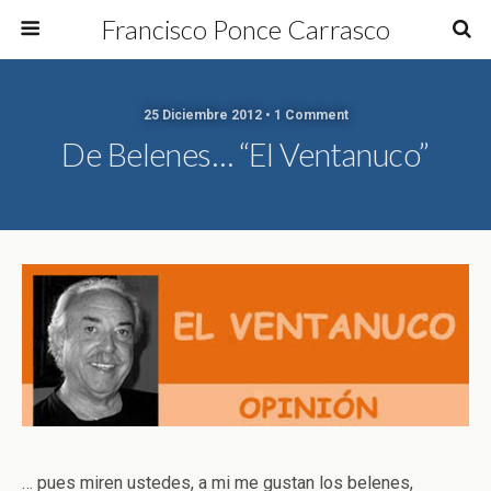
Francisco Ponce Carrasco
25 Diciembre 2012 • 1 Comment
De Belenes… “El Ventanuco”
… pues miren ustedes, a mi me gustan los belenes,