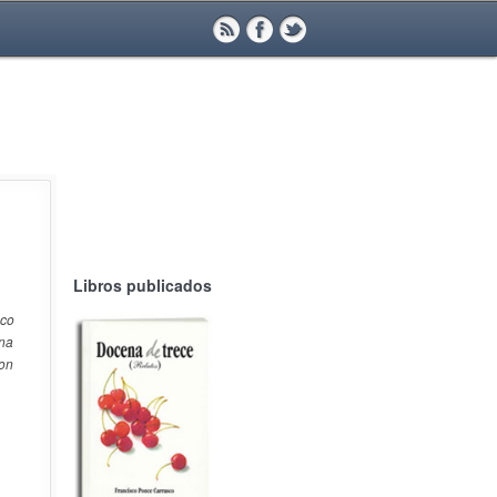
Libros publicados
nco
mna
con