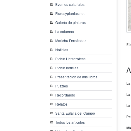
Eventos culturales
Floresyplantas.net
Galería de pinturas
La columna
Marichu Fernández
Et
Noticias
Pichín Hemeroteca
A
Pichín noticias
Presentación de mis libros
La
Puzzles
La
Recordando
Relatos
La
Santa Eulalia del Campo
Pe
Todos los artículos
Mi