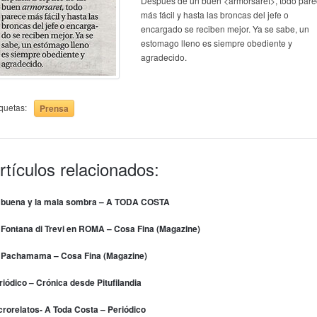
Después de un buen <armorsaret>, todo par
más fácil y hasta las broncas del jefe o
encargado se reciben mejor. Ya se sabe, un
estomago lleno es siempre obediente y
agradecido.
iquetas:
Prensa
rtículos relacionados:
 buena y la mala sombra – A TODA COSTA
 Fontana di Trevi en ROMA – Cosa Fina (Magazine)
 Pachamama – Cosa Fina (Magazine)
riódico – Crónica desde Pitufilandia
crorelatos- A Toda Costa – Periódico