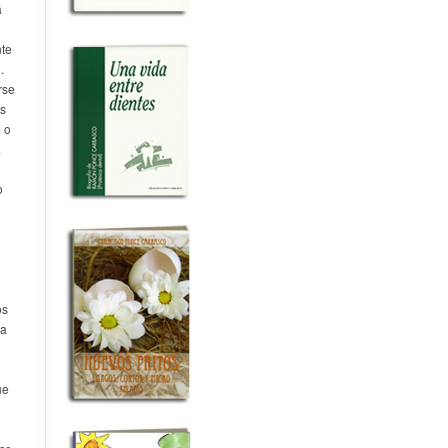
a
te
.
rse
as
 o
.
o
os
da
ue