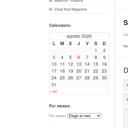
Valencia – España
¡Cosa fina! Magazine
S
Calendario:
Es
agosto 2026
L
M
X
J
V
S
D
No
1
2
3
4
5
6
7
8
9
10
11
12
13
14
15
16
D
17
18
19
20
21
22
23
24
25
26
27
28
29
30
31
« Jul
Por meses:
Por meses: