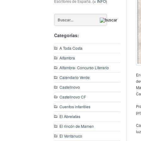
Escritores de España.
(+ INFO)
Categorías:
A Toda Costa
Alfambra
Alfambra- Concurso Literario
En
Calendario Verde
de
Castellnovo
Ma
Ca
Castellnovo CF
Pr
Cuentos infantiles
pr
El Abrelatas
Ca
El rincón de Mamen
lu
El Ventanuco