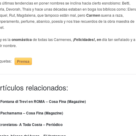
s últimas tendencias en poner nombres se inclina hacia cierto esnobismo: Betti,
rla, Devorah, Thais y hace unas décadas estaban en boga los bíblicos como: Elen
quel, Rut, Magdalena, que tampoco están mal, pero
Carmen
suena a raza,
mperamento, perfume, abanico, poesía y nos trae recuerdos de la obra maestra de
et.
y es la
onomástica
de todas las Carmenes,
¡Felicidades!, en
día tan señalado y a
cir nombre.
iquetas:
Prensa
rtículos relacionados:
 Fontana di Trevi en ROMA – Cosa Fina (Magazine)
 Pachamama – Cosa Fina (Magazine)
crorelatos- A Toda Costa – Periódico