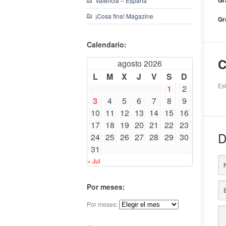
Gr
Valencia – España
¡Cosa fina! Magazine
Gr
Calendario:
C
agosto 2026
L
M
X
J
V
S
D
Es
1
2
3
4
5
6
7
8
9
10
11
12
13
14
15
16
17
18
19
20
21
22
23
D
24
25
26
27
28
29
30
31
« Jul
Por meses:
Por meses: