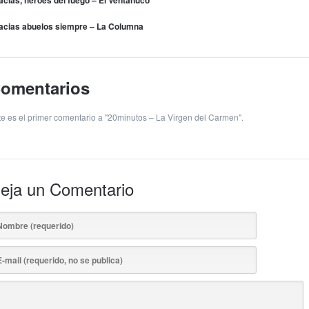
acias, héroes del fuego – El Ventanuco
acias abuelos siempre – La Columna
omentarios
te es el primer comentario a "20minutos – La Virgen del Carmen".
eja un Comentario