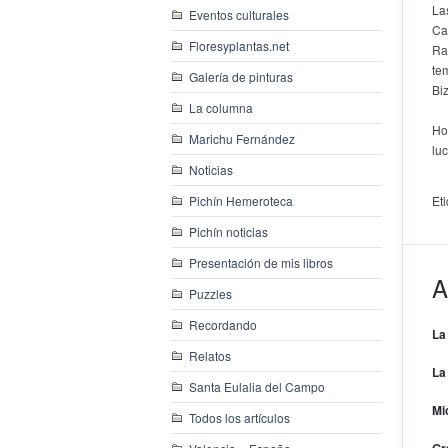
La
Eventos culturales
Ca
Floresyplantas.net
Ra
te
Galería de pinturas
Biz
La columna
Ho
Marichu Fernández
lu
Noticias
Pichín Hemeroteca
Et
Pichín noticias
Presentación de mis libros
A
Puzzles
Recordando
La
Relatos
La
Santa Eulalia del Campo
Mi
Todos los artículos