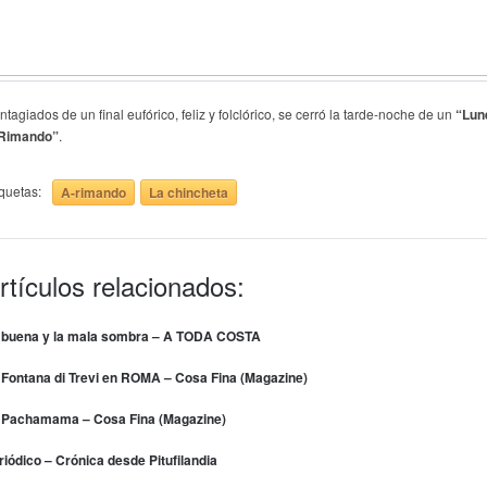
tagiados de un final eufórico, feliz y folclórico, se cerró la tarde-noche de un
“Lun
Rimando”
.
iquetas:
A-rimando
La chincheta
rtículos relacionados:
 buena y la mala sombra – A TODA COSTA
 Fontana di Trevi en ROMA – Cosa Fina (Magazine)
 Pachamama – Cosa Fina (Magazine)
riódico – Crónica desde Pitufilandia