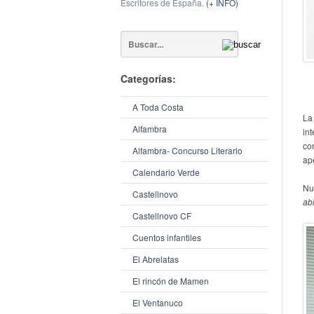
Escritores de España.
(+ INFO)
Categorías:
A Toda Costa
La 
Alfambra
in
co
Alfambra- Concurso Literario
ape
Calendario Verde
Nu
Castellnovo
ab
Castellnovo CF
Cuentos infantiles
El Abrelatas
El rincón de Mamen
El Ventanuco