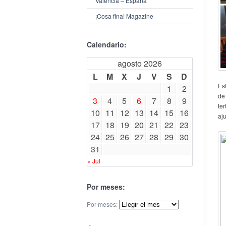
Valencia – España
¡Cosa fina! Magazine
Calendario:
agosto 2026
L
M
X
J
V
S
D
Es
1
2
de
3
4
5
6
7
8
9
ter
10
11
12
13
14
15
16
aj
17
18
19
20
21
22
23
24
25
26
27
28
29
30
31
« Jul
Por meses:
Por meses: