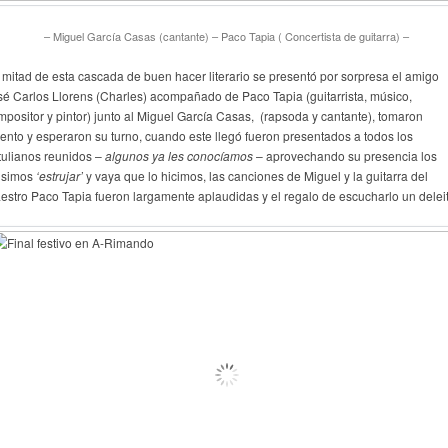
– Miguel García Casas (cantante) – Paco Tapia ( Concertista de guitarra) –
 mitad de esta cascada de buen hacer literario se presentó por sorpresa el amigo
sé Carlos Llorens (Charles) acompañado de Paco Tapia (guitarrista, músico,
mpositor y pintor) junto al Miguel García Casas, (rapsoda y cantante), tomaron
iento y esperaron su turno, cuando este llegó fueron presentados a todos los
rtulianos reunidos –
algunos ya les conocíamos
– aprovechando su presencia los
isimos
‘estrujar’
y vaya que lo hicimos, las canciones de Miguel y la guitarra del
estro Paco Tapia fueron largamente aplaudidas y el regalo de escucharlo un deleit