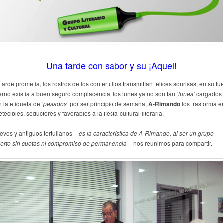
Una tarde con sabor y su ¡Aquel!
tarde prometía, los rostros de los contertulios transmitían felices sonrisas, en su fu
terno existía a buen seguro complacencia, los lunes ya no son tan
‘lunes’
cargados
n la etiqueta de
‘pesados’
por ser principio de semana,
A-Rimando
los trasforma e
tecibles, seductores y favorables a la fiesta-cultural-literaria.
evos y antiguos tertulianos –
es la característica de A-Rimando, al ser un grupo
ierto sin cuotas ni compromiso de permanencia –
nos reunimos para compartir.