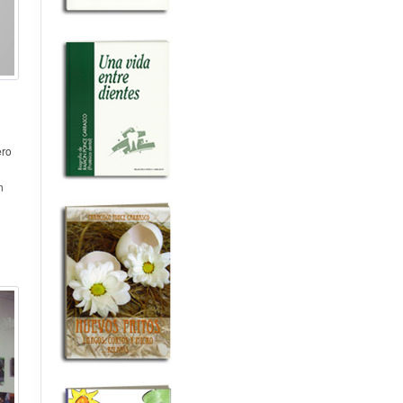
ero
n