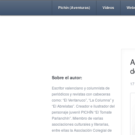
Pichín (Aventuras)
Vídeos
Web
A
d
Sobre el autor:
17
Escritor valenciano y columnista de
periódicos y revistas con cabeceras
como: “El Ventanuco”, “La Columna” y
“El Abrelatas”. Creador e ilustrador del
personaje juvenil PICHÍN “El Tomate
Parlanchín”. Miembro de varias
asociaciones culturales y literarias,
entre ellas la Asociación Colegial de