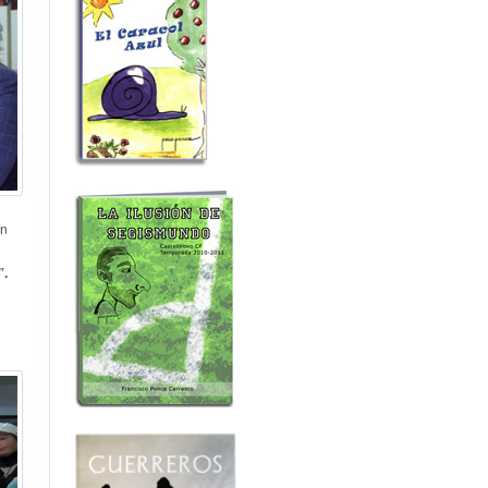
ón
”.