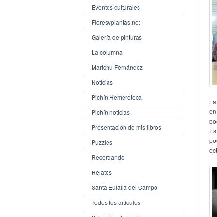
Eventos culturales
Floresyplantas.net
Galería de pinturas
La columna
Marichu Fernández
Noticias
Pichín Hemeroteca
La
en
Pichín noticias
po
Presentación de mis libros
Es
po
Puzzles
oc
Recordando
Relatos
Santa Eulalia del Campo
Todos los artículos