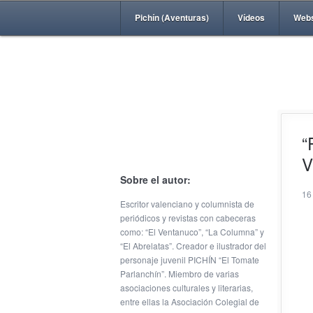
Pichín (Aventuras)
Vídeos
Web
“
V
Sobre el autor:
16
Escritor valenciano y columnista de
periódicos y revistas con cabeceras
como: “El Ventanuco”, “La Columna” y
“El Abrelatas”. Creador e ilustrador del
personaje juvenil PICHÍN “El Tomate
Parlanchín”. Miembro de varias
asociaciones culturales y literarias,
entre ellas la Asociación Colegial de