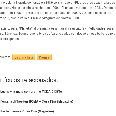
 trayectoria literaria comenzó en 1989 con la novela «Piedras preciosas», a la que
guieron «No es distinta la noche» en 1990, «El palacio varado» en 1993, «Desde e
rador» en 1996, «El misterio de todos los días»‘ en 1999 y «Últimas noticias del
raíso»‘, que le valió el Premio Alfaguara de Novela 2000.
 acierto para
“Planeta”
al premiar a esta magnífica escritora y
¡Felicidades!
para
ara Sánchez. Seguro que la brisa de Valencia algo contribuyó en ese bello rostro y
til inteligencia.
iquetas:
La chincheta
Prensa
rtículos relacionados:
 buena y la mala sombra – A TODA COSTA
 Fontana di Trevi en ROMA – Cosa Fina (Magazine)
 Pachamama – Cosa Fina (Magazine)