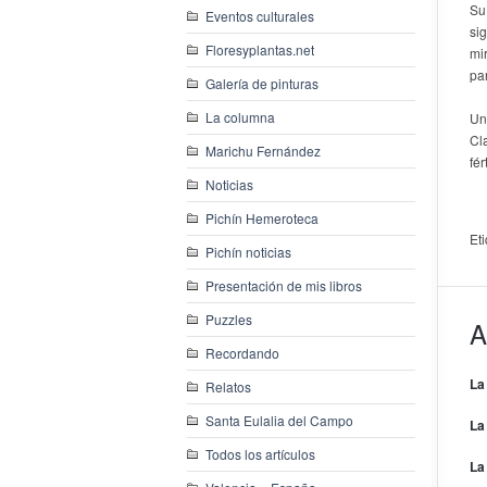
Su
Eventos culturales
si
Floresyplantas.net
mi
pa
Galería de pinturas
La columna
Un
Cl
Marichu Fernández
fér
Noticias
Pichín Hemeroteca
Et
Pichín noticias
Presentación de mis libros
Puzzles
A
Recordando
La
Relatos
Santa Eulalia del Campo
La
Todos los artículos
La