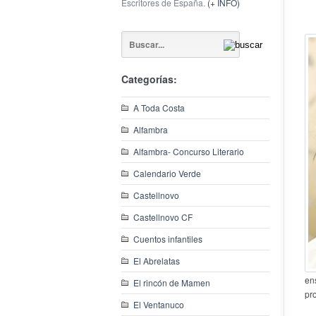
Escritores de España.
(+ INFO)
Categorías:
A Toda Costa
Alfambra
Alfambra- Concurso Literario
Calendario Verde
Castellnovo
Castellnovo CF
Cuentos infantiles
El Abrelatas
en
El rincón de Mamen
pr
El Ventanuco