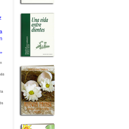
z
a
n
o»
en
más
 la
és