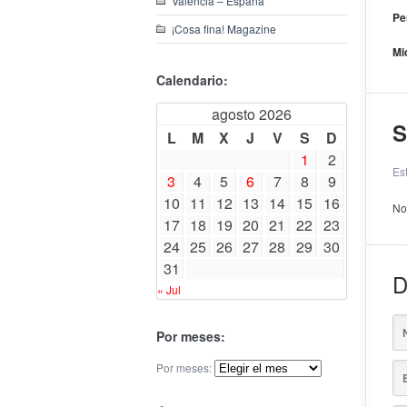
Valencia – España
Pe
¡Cosa fina! Magazine
Mi
Calendario:
agosto 2026
S
L
M
X
J
V
S
D
1
2
Es
3
4
5
6
7
8
9
10
11
12
13
14
15
16
No
17
18
19
20
21
22
23
24
25
26
27
28
29
30
31
D
« Jul
Por meses:
Por meses: