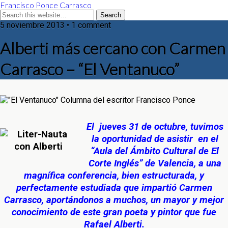
Francisco Ponce Carrasco
5 noviembre 2013 • 1 comment
Alberti más cercano con Carmen
Carrasco – “El Ventanuco”
El jueves 31 de octubre, tuvimos
la oportunidad de asistir en el
“Aula del Ámbito Cultural de El
Corte Inglés”
de Valencia, a una
magnífica conferencia, bien estructurada, y
perfectamente estudiada que impartió
Carmen
Carrasco
, aportándonos a muchos, un mayor y mejor
conocimiento de este gran poeta y pintor que fue
Rafael Alberti.