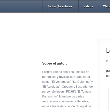
Pichín (Aventuras)
Vídeos
Web
L
20
Sobre el autor:
¡C
Escritor valenciano y columnista de
po
periódicos y revistas con cabeceras
como: “El Ventanuco”, “La Columna” y
“El Abrelatas”. Creador e ilustrador del
personaje juvenil PICHÍN “El Tomate
Parlanchín”. Miembro de varias
asociaciones culturales y literarias,
entre ellas la Asociación Colegial de