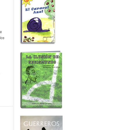
la
los
s