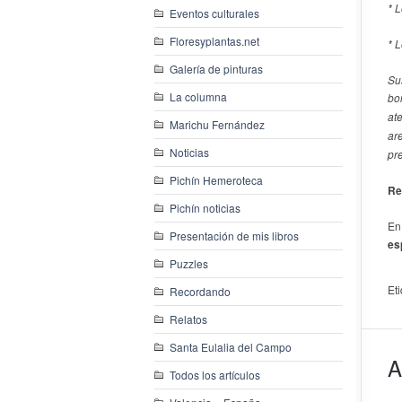
* L
Eventos culturales
Floresyplantas.net
* L
Galería de pinturas
Su
La columna
bo
at
Marichu Fernández
ar
Noticias
pr
Pichín Hemeroteca
Re
Pichín noticias
En
Presentación de mis libros
es
Puzzles
Et
Recordando
Relatos
Santa Eulalia del Campo
A
Todos los artículos