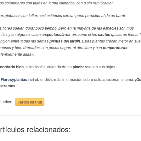
os columnares con tallos en forma cilíndrica, con o sin ramificación.
os globosos con tallos casi esféricos con un porte parecido al de un barril.
s flores suelen durar poco tiempo, pero en la mayoría de las especies son muy
nitas y en algunos casos
. Es como si los
quisieran llamar 
espectaculares
cactus
ención entre todas las demás
. Estas plantas crecen mejor en sue
plantas del jardín
enosos y bien drenados, con pocos riegos, al aire libre y con
temperaturas
eferiblemente altas».
cordarlo bien
, si los tocáis, cuidado de no
pincharos
con sus hojas.
Floresyplantas.net
obtendréis más información sobre este apasionante tema.
¡O
peramos!
iquetas:
Jardin infantil
rtículos relacionados: