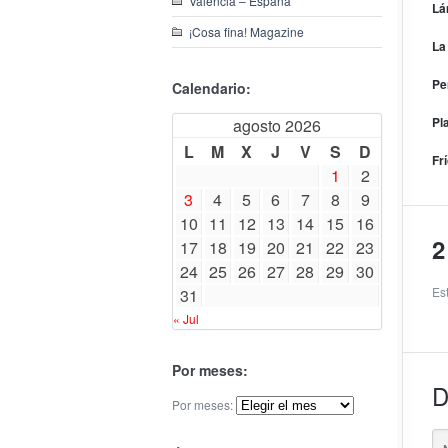
Valencia – España
Lá
¡Cosa fina! Magazine
La
Pe
Calendario:
Pl
agosto 2026
L
M
X
J
V
S
D
Fr
1
2
3
4
5
6
7
8
9
10
11
12
13
14
15
16
2
17
18
19
20
21
22
23
24
25
26
27
28
29
30
Es
31
« Jul
Por meses:
D
Por meses: