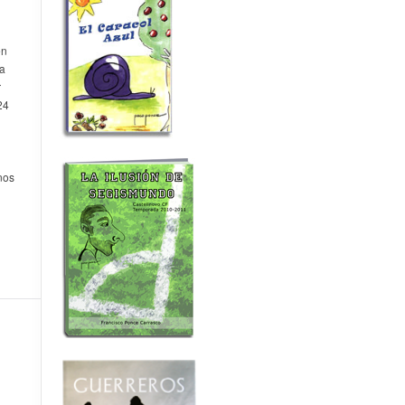
en
 a
r
24
nos