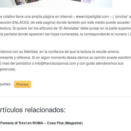
te rotativo tiene una amplia página en Internet – www.hojadigital.com – ( ‘pinchar’ 
 sección ENLACES, de esta pagina) donde también por este medio puede acceder
lectura. Si quiere ver los artículos de ‘El Abrelatas’ debe pulsar en la parte superio
 la pantalla donde aparecen las hojas numeradas, la correspondiente al numero ( 
ntamos con su fidelidad, en la confianza de que la lectura le resulte amena,
teresante y reflexiva. Si en algún momento desea darnos su opinión puede escribir
 E-mail del periódico o info@franciscoponce.com y con gusto atenderemos sus
gerencias.
iquetas:
Prensa
rtículos relacionados:
 Fontana di Trevi en ROMA – Cosa Fina (Magazine)