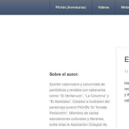
Pichín (Aventuras)
Vídeos
Web
E
11
Sobre el autor:
Ha
Escritor valenciano y columnista de
red
periódicos y revistas con cabeceras
y 
como: “El Ventanuco”, “La Columna” y
ca
“El Abrelatas”. Creador e ilustrador del
personaje juvenil PICHÍN “El Tomate
Parlanchín”. Miembro de varias
asociaciones culturales y literarias,
entre ellas la Asociación Colegial de