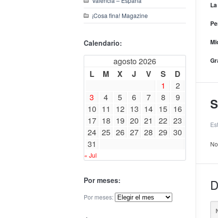
Valencia – España
La
¡Cosa fina! Magazine
Pe
Mi
Calendario:
agosto 2026
Gr
L
M
X
J
V
S
D
1
2
3
4
5
6
7
8
9
S
10
11
12
13
14
15
16
17
18
19
20
21
22
23
Es
24
25
26
27
28
29
30
31
No
« Jul
Por meses:
D
Por meses: