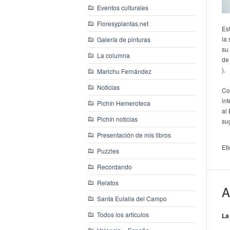
Eventos culturales
Floresyplantas.net
Es
la
Galería de pinturas
su 
La columna
de
).
Marichu Fernández
Noticias
Co
in
Pichín Hemeroteca
al
Pichín noticias
su
Presentación de mis libros
Et
Puzzles
Recordando
Relatos
A
Santa Eulalia del Campo
Todos los artículos
La