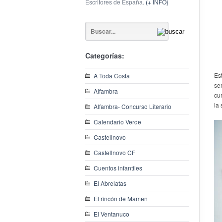
Escritores de España.
(+ INFO)
Categorías:
Es
A Toda Costa
se
Alfambra
cur
la 
Alfambra- Concurso Literario
Calendario Verde
Castellnovo
Castellnovo CF
Cuentos infantiles
El Abrelatas
El rincón de Mamen
El Ventanuco