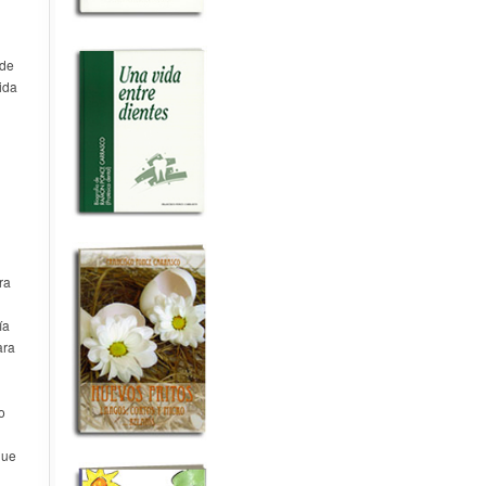
 de
ida
ra
ía
ara
o
que