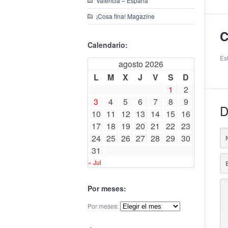
Valencia – España
¡Cosa fina! Magazine
C
Calendario:
Est
agosto 2026
L
M
X
J
V
S
D
1
2
3
4
5
6
7
8
9
D
10
11
12
13
14
15
16
17
18
19
20
21
22
23
24
25
26
27
28
29
30
31
« Jul
Por meses:
Por meses: