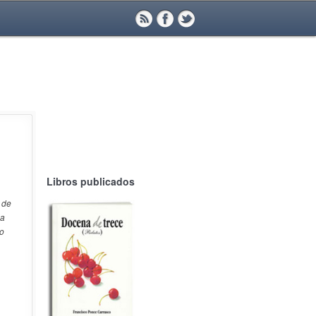
Libros publicados
 de
la
co