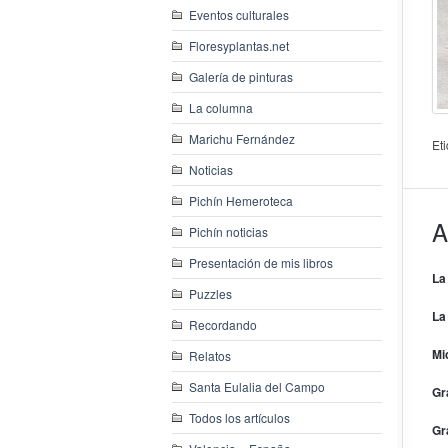
Eventos culturales
Floresyplantas.net
Galería de pinturas
La columna
Marichu Fernández
Et
Noticias
Pichín Hemeroteca
A
Pichín noticias
Presentación de mis libros
La
Puzzles
La
Recordando
Mi
Relatos
Santa Eulalia del Campo
Gr
Todos los artículos
Gr