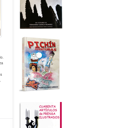
lo.
za
es
,