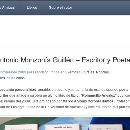
s Amigas
Libros
Sobre el autor
ntonio Monzonís Guillén – Escritor y Poet
 noviembre 2009 por Francisco Ponce en
Eventos culturales
,
Noticias
,
os los artículos
pactante personalidad
, amable, elocuente y cercana, la de este estupendo
poeta 
critor
que añade a su obra un último libro de título:
“Romancillo Andaluz”
publica
 el verano del 2009. Está prologado por
Marco Antonio Coronel Ramos
(Profesor
ular de Filología Latina en la Universidad de Valencia) y dice en uno de sus párrafo