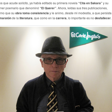
los que acude solícito, ya había editado su primera novela
“Cita en Sakara”
y su
imer poemario que denominó
“El Querer”
. Ahora, leídas sus tres publicaciones,
irmo que su
obra toma consistencia
y le animo, desde mi modestia, a que persista
maratón
de la
literatura
, que como en la
carrera
, lo importante es no
desfallecer
.