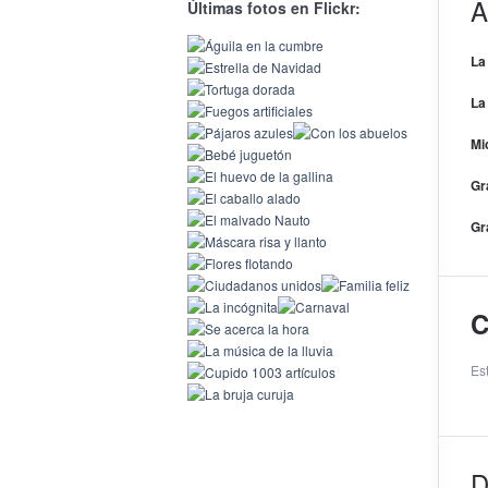
A
Últimas fotos en Flickr:
La
La
Mi
Gr
Gr
C
Es
D