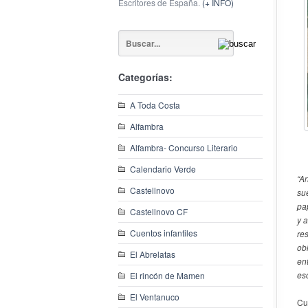
Escritores de España.
(+ INFO)
Categorías:
A Toda Costa
Alfambra
Alfambra- Concurso Literario
Calendario Verde
“A
Castellnovo
su
pa
Castellnovo CF
y 
Cuentos infantiles
re
ob
El Abrelatas
en
esc
El rincón de Mamen
El Ventanuco
Cu