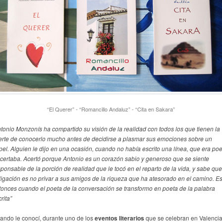
“El Querer” - “Romancillo Andaluz” - “Cita en Sakara”
ntonio Monzonís ha compartido su visión de la realidad con todos los que tienen la
erte de conocerlo mucho antes de decidirse a plasmar sus emociones sobre un
pel. Alguien le dijo en una ocasión, cuando no había escrito una línea, que era po
acertaba. Acertó porque Antonio es un corazón sabio y generoso que se siente
sponsable de la porción de realidad que le tocó en el reparto de la vida, y sabe que
ligación es no privar a sus amigos de la riqueza que ha atesorado en el camino. E
tonces cuando el poeta de la conversación se transformo en poeta de la palabra
rita”
ando le conocí, durante uno de los
eventos literarios
que se celebran en Valencia