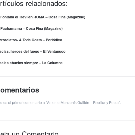
rtículos relacionados:
 Fontana di Trevi en ROMA – Cosa Fina (Magazine)
 Pachamama – Cosa Fina (Magazine)
crorelatos- A Toda Costa – Periódico
acias, héroes del fuego – El Ventanuco
acias abuelos siempre – La Columna
omentarios
te es el primer comentario a "Antonio Monzonís Guillén – Escritor y Poeta".
eja un Comentario