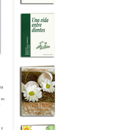
eta
 su
s
 y