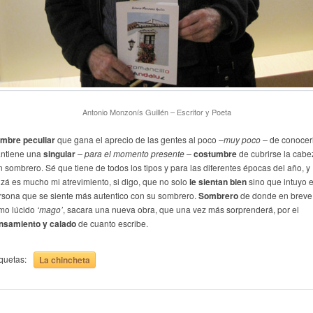
Antonio Monzonís Guillén – Escritor y Poeta
mbre peculiar
que gana el aprecio de las gentes al poco
–muy poco –
de conocer
ntiene una
singular
– para el momento presente –
costumbre
de cubrirse la cabe
n sombrero. Sé que tiene de todos los tipos y para las diferentes épocas del año, y
izá es mucho mi atrevimiento, si digo, que no solo
le sientan bien
sino que intuyo 
rsona que se siente más autentico con su sombrero.
Sombrero
de donde en breve
mo lúcido
‘mago’
, sacara una nueva obra, que una vez más sorprenderá, por el
nsamiento y calado
de cuanto escribe.
iquetas:
La chincheta