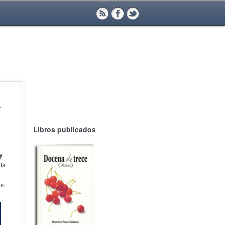
a
Libros publicados
y
da
s: