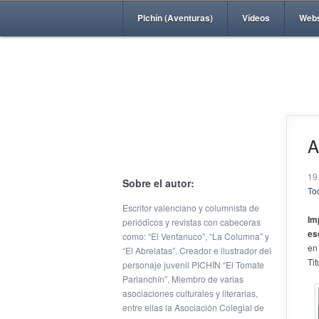
Pichín (Aventuras)
Vídeos
Web
A
19
Sobre el autor:
Tod
Escritor valenciano y columnista de
Im
periódicos y revistas con cabeceras
es
como: “El Ventanuco”, “La Columna” y
en
“El Abrelatas”. Creador e ilustrador del
Tit
personaje juvenil PICHÍN “El Tomate
Parlanchín”. Miembro de varias
asociaciones culturales y literarias,
entre ellas la Asociación Colegial de