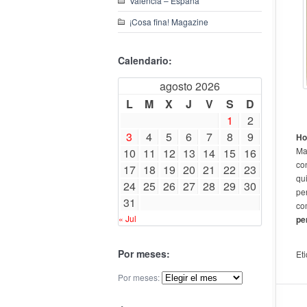
Valencia – España
¡Cosa fina! Magazine
Calendario:
agosto 2026
L
M
X
J
V
S
D
1
2
3
4
5
6
7
8
9
Ho
Ma
10
11
12
13
14
15
16
co
17
18
19
20
21
22
23
qu
24
25
26
27
28
29
30
pe
31
co
« Jul
pe
Por meses:
Et
Por meses: