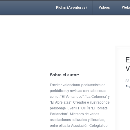
Pichín (Aventuras)
Vídeos
Web
E
V
Sobre el autor:
28
Escritor valenciano y columnista de
Pr
periódicos y revistas con cabeceras
como: “El Ventanuco”, “La Columna” y
“El Abrelatas”. Creador e ilustrador del
personaje juvenil PICHÍN “El Tomate
Parlanchín”. Miembro de varias
asociaciones culturales y literarias,
entre ellas la Asociación Colegial de