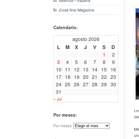
Valencia – España
¡Cosa fina! Magazine
Calendario:
agosto 2026
L
M
X
J
V
S
D
1
2
3
4
5
6
7
8
9
10
11
12
13
14
15
16
17
18
19
20
21
22
23
24
25
26
27
28
29
30
31
« Jul
Lo
Por meses:
la
Por meses:
Me
un