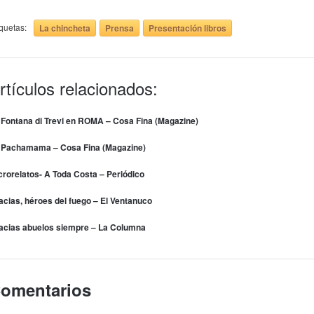
iquetas:
La chincheta
Prensa
Presentación libros
rtículos relacionados:
 Fontana di Trevi en ROMA – Cosa Fina (Magazine)
 Pachamama – Cosa Fina (Magazine)
crorelatos- A Toda Costa – Periódico
acias, héroes del fuego – El Ventanuco
acias abuelos siempre – La Columna
omentarios