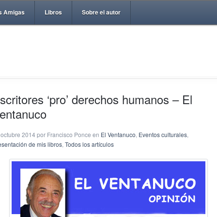
s Amigas
Libros
Sobre el autor
scritores ‘pro’ derechos humanos – El
entanuco
 octubre 2014 por Francisco Ponce en
El Ventanuco
,
Eventos culturales
,
esentación de mis libros
,
Todos los artículos