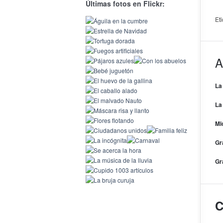
Últimas fotos en Flickr:
Et
A
La
La
Mi
Gr
Gr
C