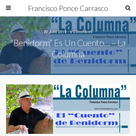
Francisco Ponce Carrasco
30 Julio 2018 • 6 Comments
“Benidorm” Es Un Cuento… – La
Columna