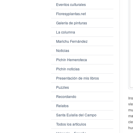
Eventos culturales
Floresyplantas.net
Galería de pinturas
La columna
Marichu Fernández
Noticias
Pichín Hemeroteca
Pichín noticias
Presentación de mis libros
Puzzles
Recordando
In
vi
Relatos
mu
Santa Eulalia del Campo
ma
ci
Todos los artículos
hu