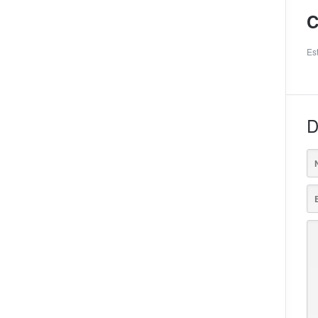
C
Es
D