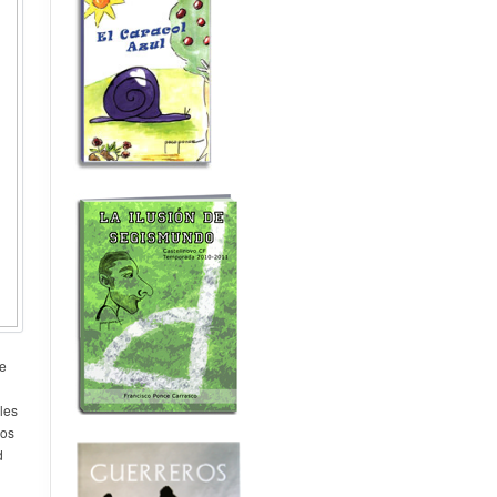
se
les
Los
d