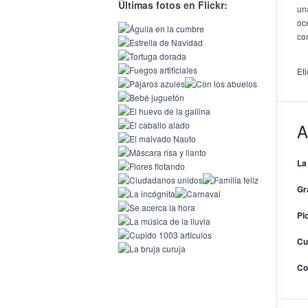
Últimas fotos en Flickr:
un
oc
co
Et
A
La
Gr
Pi
Cu
Co