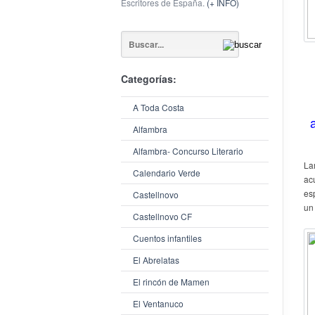
Escritores de España.
(+ INFO)
Categorías:
A Toda Costa
Alfambra
Alfambra- Concurso Literario
La
Calendario Verde
acu
es
Castellnovo
un
Castellnovo CF
Cuentos infantiles
El Abrelatas
El rincón de Mamen
El Ventanuco