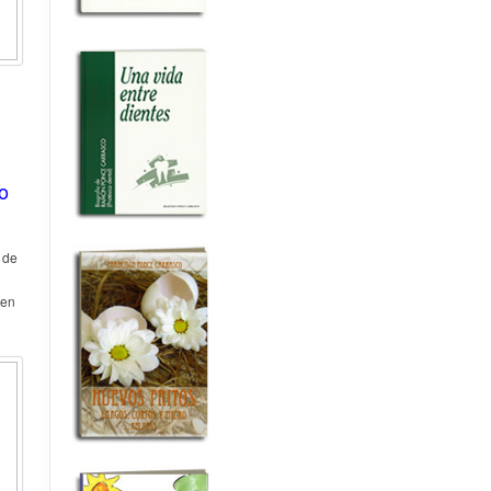
o
 de
nen