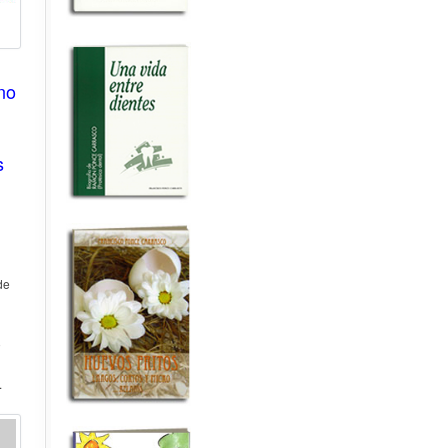
no
s
de
o
.