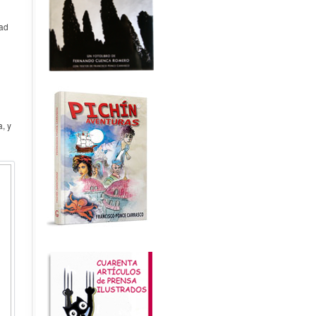
dad
, y