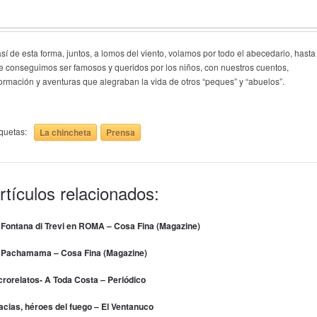
así de esta forma, juntos, a lomos del viento, volamos por todo el abecedario, hasta
e conseguimos ser famosos y queridos por los niños, con nuestros cuentos,
formación y aventuras que alegraban la vida de otros “peques” y “abuelos”.
iquetas:
La chincheta
Prensa
rtículos relacionados:
 Fontana di Trevi en ROMA – Cosa Fina (Magazine)
 Pachamama – Cosa Fina (Magazine)
crorelatos- A Toda Costa – Periódico
acias, héroes del fuego – El Ventanuco