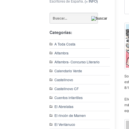
Escritores de España.
(+ INFO)
Categorías:
A Toda Costa
Alfambra
Alfambra- Concurso Literario
Calendario Verde
So
Castellnovo
es
8/
Castellnovo CF
Cuentos infantiles
El
má
El Abrelatas
eq
El rincón de Mamen
El Ventanuco