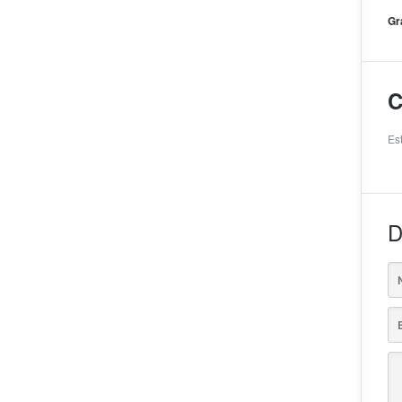
Gr
C
Es
D