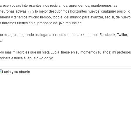
arecen cosas interesantes, nos reciclamos, aprendemos, mantenemos las
neuronas activas >> y lo mejor descubrimos horizontes nuevos, cualquier posibili
 buena y tenemos mucho tiempo, todo el del mundo para avanzar, eso sí, de nuevo
s haremos fuertes en el propósito de: ¡No renunciar!
ue milagro tan grande es llegar a <<medio-dominar>> internet, Facebook, Twitter,
..!
ero más milagro es que mi nieta Lucia, fuese en su momento (10 años) mi profesora
portara estoica al abuelo –digo yo.