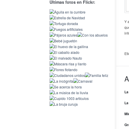
Últimas fotos en Flickr:
Y 
qu
in
Et
A
La
La
Mi
Gr