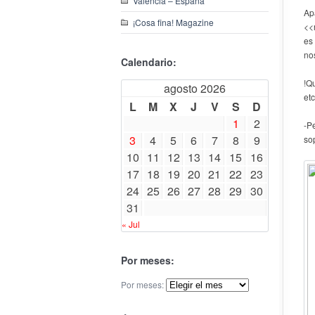
Valencia – España
Ap
¡Cosa fina! Magazine
<<
es
no
Calendario:
!Q
agosto 2026
etc
L
M
X
J
V
S
D
1
2
-P
3
4
5
6
7
8
9
so
10
11
12
13
14
15
16
17
18
19
20
21
22
23
24
25
26
27
28
29
30
31
« Jul
Por meses:
Por meses: