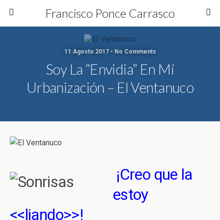
Francisco Ponce Carrasco
11 Agosto 2017 • No Comments
Soy La “envidia” En Mí
Urbanización – El Ventanuco
¡Creo que la
estoy
<<liando>>!