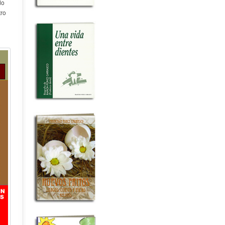
do
tro