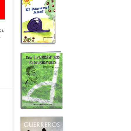
os,
.