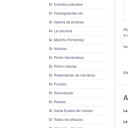
Eventos culturales
Floresyplantas.net
Galería de pinturas
Ro
La columna
lo
Marichu Fernández
Se
Noticias
Pichín Hemeroteca
Pichín noticias
Et
Presentación de mis libros
Puzzles
Recordando
A
Relatos
Santa Eulalia del Campo
La
Todos los artículos
La