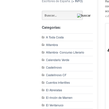
Escritores de España.
(+ INFO)
Re
co
ac
<<
Categorías:
A Toda Costa
Alfambra
Alfambra- Concurso Literario
Calendario Verde
Castellnovo
Castellnovo CF
Cuentos infantiles
El Abrelatas
El rincón de Mamen
El Ventanuco