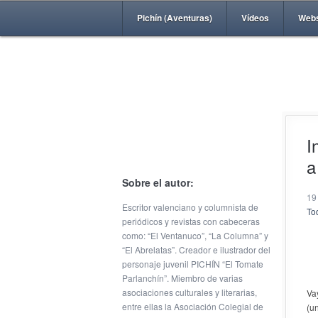
Pichín (Aventuras)
Vídeos
Web
I
a
Sobre el autor:
19
Escritor valenciano y columnista de
Tod
periódicos y revistas con cabeceras
como: “El Ventanuco”, “La Columna” y
“El Abrelatas”. Creador e ilustrador del
personaje juvenil PICHÍN “El Tomate
Parlanchín”. Miembro de varias
asociaciones culturales y literarias,
Va
entre ellas la Asociación Colegial de
(u