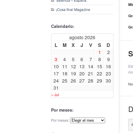
Valencia – España
Mi
¡Cosa fina! Magazine
Gr
Calendario:
Gr
agosto 2026
L
M
X
J
V
S
D
S
1
2
3
4
5
6
7
8
9
10
11
12
13
14
15
16
Es
ri
17
18
19
20
21
22
23
24
25
26
27
28
29
30
No
31
« Jul
D
Por meses:
Por meses: