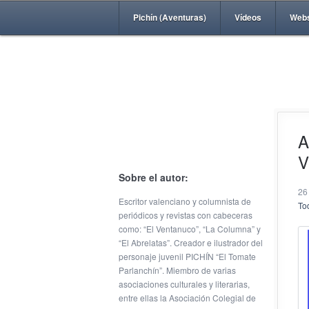
Pichín (Aventuras)
Vídeos
Web
A
V
Sobre el autor:
26
Escritor valenciano y columnista de
Tod
periódicos y revistas con cabeceras
como: “El Ventanuco”, “La Columna” y
“El Abrelatas”. Creador e ilustrador del
personaje juvenil PICHÍN “El Tomate
Parlanchín”. Miembro de varias
asociaciones culturales y literarias,
entre ellas la Asociación Colegial de