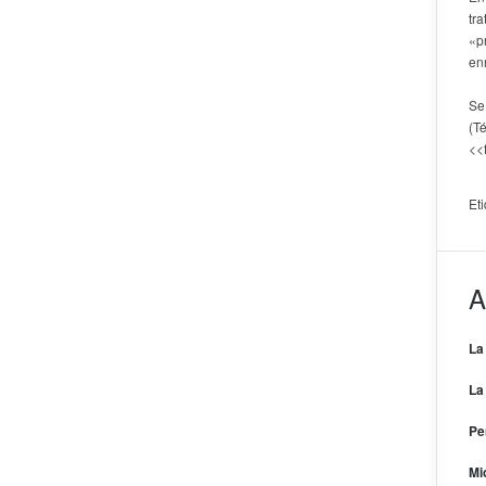
tr
«p
en
Se
(T
<<
Et
A
La
La
Pe
Mi