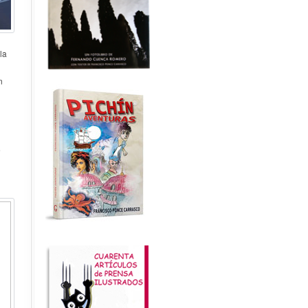
la
n
e