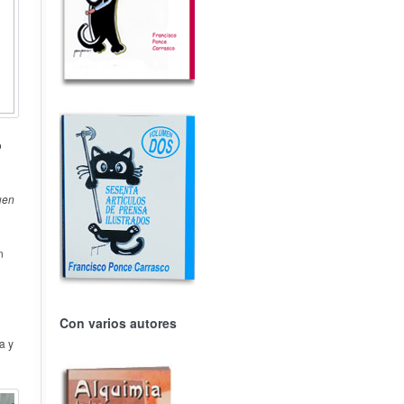
o
uen
n
Con varios autores
a y