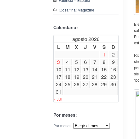
Valencia – España
¡Cosa fina! Magazine
Ef
Calendario:
sa
Pu
agosto 2026
est
L
M
X
J
V
S
D
1
2
Ri
3
4
5
6
7
8
9
si
pe
10
11
12
13
14
15
16
si
17
18
19
20
21
22
23
“p
24
25
26
27
28
29
30
31
« Jul
Por meses:
Por meses: