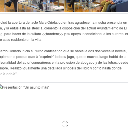
ectuó la apertura del acto Marc Oriola, quien tras agradecer la mucha presencia en 
la, y la entusiasta asistencia, comentó la disposición del actual Ayuntamiento de El
ig, para hacer de la cultura <<bandera>> y su apoyo incondicional a los autores, e
e caso residente en la villa.
cardo Collado inició su turno confesando que se había leídos dos veces la novela,
mplemente porque quería “exprimir” todo su jugo, que es mucho, luego habló de la
rsonalidad del autor compañeros en la profesión de abogado y de las letras, desd
empre. Realizó igualmente una detallada sinopsis del libro y contó hasta donde
odía-debía”.