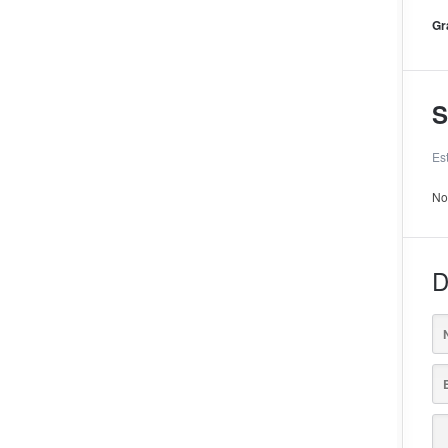
Gr
S
Es
No
D