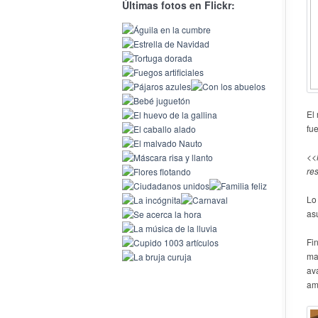
Últimas fotos en Flickr:
El
fue
<<
re
Lo
asu
Fi
man
av
am