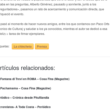
ataba en las preguntas, Alberto Giménez, pausado y sonriente, junto a los
reguntadores», pasamos un rato de acercamiento y comunicación directa, que
riqueció el evento.
 pasó al momento de hacer nuevos amigos, entre los que contamos con Paco Orts
écnico de Cultura) y saludar a los ya conocidos, mientras el autor se dedicó a esa
feliz>> tarea de firmar ejemplares.
iquetas:
La chincheta
Prensa
rtículos relacionados:
 Fontana di Trevi en ROMA – Cosa Fina (Magazine)
 Pachamama – Cosa Fina (Magazine)
riódico – Crónica desde Pitufilandia
crorelatos- A Toda Costa – Periódico