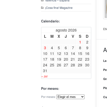
Valencia – España
¡Cosa fina! Magazine
Calendario:
Et
agosto 2026
L
M
X
J
V
S
D
1
2
3
4
5
6
7
8
9
A
10
11
12
13
14
15
16
17
18
19
20
21
22
23
La
24
25
26
27
28
29
30
Pe
31
« Jul
Gr
Pi
Por meses:
Por meses:
Cu