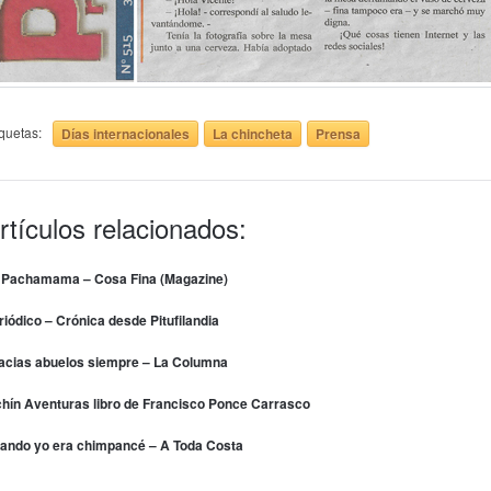
iquetas:
Días internacionales
La chincheta
Prensa
rtículos relacionados:
 Pachamama – Cosa Fina (Magazine)
riódico – Crónica desde Pitufilandia
acias abuelos siempre – La Columna
chín Aventuras libro de Francisco Ponce Carrasco
ando yo era chimpancé – A Toda Costa