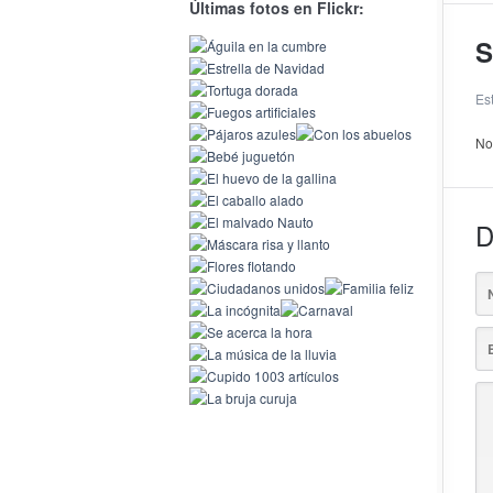
Últimas fotos en Flickr:
S
Es
No
D