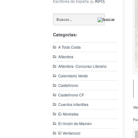
Escritores de España.
(+ INFO)
Categorías:
A Toda Costa
Alfambra
Alfambra- Concurso Literario
Calendario Verde
Castellnovo
Castellnovo CF
Cuentos infantiles
Ve
El Abrelatas
Fu
El rincón de Mamen
El Ventanuco