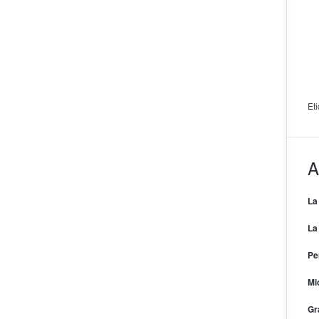
Et
A
La
La
Pe
Mi
Gr