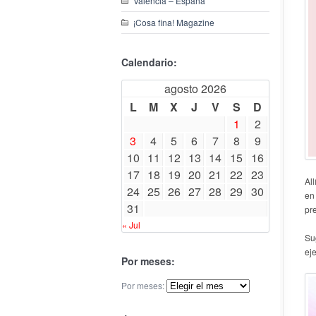
Valencia – España
¡Cosa fina! Magazine
Calendario:
agosto 2026
L
M
X
J
V
S
D
1
2
3
4
5
6
7
8
9
10
11
12
13
14
15
16
17
18
19
20
21
22
23
All
24
25
26
27
28
29
30
en
31
pr
« Jul
Su
ej
Por meses:
Por meses: