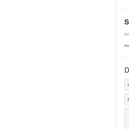
S
Es
No
D