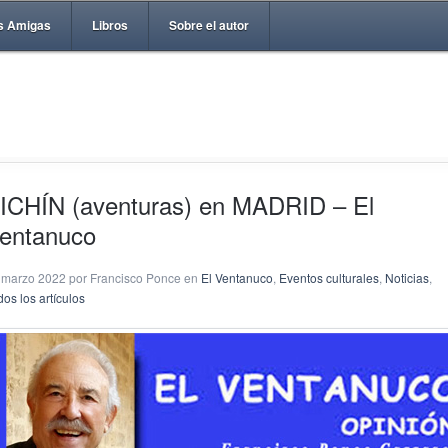
s Amigas
Libros
Sobre el autor
ICHÍN (aventuras) en MADRID – El
entanuco
 marzo 2022 por Francisco Ponce en
El Ventanuco
,
Eventos culturales
,
Noticias
,
os los artículos