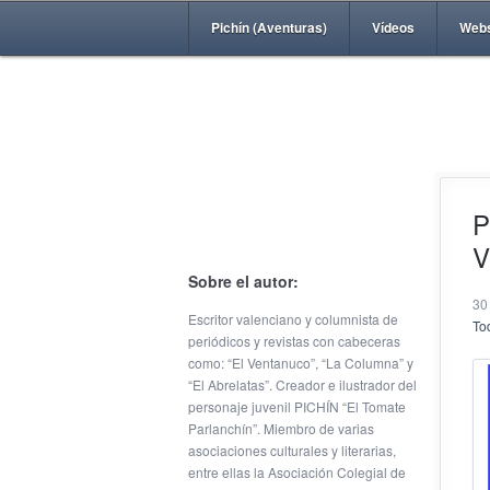
Pichín (Aventuras)
Vídeos
Web
P
V
Sobre el autor:
30
Escritor valenciano y columnista de
Tod
periódicos y revistas con cabeceras
como: “El Ventanuco”, “La Columna” y
“El Abrelatas”. Creador e ilustrador del
personaje juvenil PICHÍN “El Tomate
Parlanchín”. Miembro de varias
asociaciones culturales y literarias,
entre ellas la Asociación Colegial de