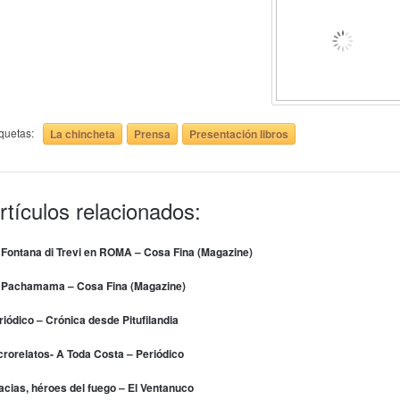
iquetas:
La chincheta
Prensa
Presentación libros
rtículos relacionados:
 Fontana di Trevi en ROMA – Cosa Fina (Magazine)
 Pachamama – Cosa Fina (Magazine)
riódico – Crónica desde Pitufilandia
crorelatos- A Toda Costa – Periódico
acias, héroes del fuego – El Ventanuco