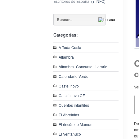
Escritores de España.
(+ INFO)
Categorías:
A Toda Costa
Alfambra
O
Alfambra- Concurso Literario
c
Calendario Verde
Castellnovo
Ve
Castellnovo CF
Cuentos infantiles
El Abrelatas
De
El rincón de Mamen
am
El Ventanuco
bú