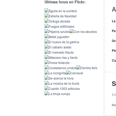
Últimas fotos en Flickr:
A
La
Pe
Gr
Pi
Cu
S
Es
No