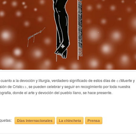
 cuanto a la devoción y liturgia, verdadero significado de estos días de <<Muerte y
sión de Cristo>>, se pueden celebrar y seguir en recogimiento por toda nuestra
ografía, donde el arte y devoción del pueblo llano, se hace presente.
iquetas:
Días internacionales
La chincheta
Prensa