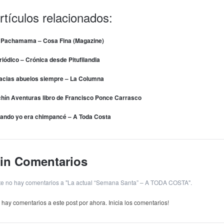
rtículos relacionados:
 Pachamama – Cosa Fina (Magazine)
riódico – Crónica desde Pitufilandia
acias abuelos siempre – La Columna
chín Aventuras libro de Francisco Ponce Carrasco
ando yo era chimpancé – A Toda Costa
in Comentarios
te no hay comentarios a "La actual “Semana Santa” – A TODA COSTA".
 hay comentarios a este post por ahora. Inicia los comentarios!