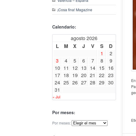
Valencia – España
¡Cosa fina! Magazine
Calendario:
agosto 2026
L
M
X
J
V
S
D
1
2
3
4
5
6
7
8
9
10
11
12
13
14
15
16
17
18
19
20
21
22
23
En
24
25
26
27
28
29
30
Pa
31
ge
« Jul
Por meses:
Et
Por meses: