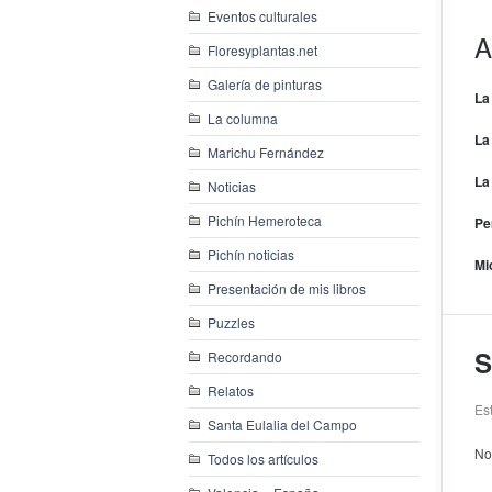
Eventos culturales
A
Floresyplantas.net
Galería de pinturas
La
La columna
La
Marichu Fernández
La
Noticias
Pichín Hemeroteca
Pe
Pichín noticias
Mi
Presentación de mis libros
Puzzles
S
Recordando
Relatos
Es
Santa Eulalia del Campo
No
Todos los artículos