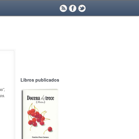
Libros publicados
s”,
os.