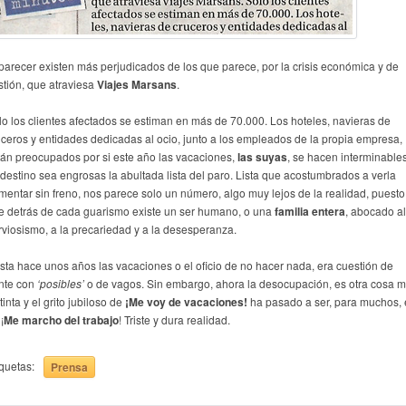
 parecer existen más perjudicados de los que parece, por la crisis económica y de
stión, que atraviesa
Viajes Marsans
.
lo los clientes afectados se estiman en más de 70.000. Los hoteles, navieras de
uceros y entidades dedicadas al ocio, junto a los empleados de la propia empresa,
tán preocupados por si este año las vacaciones,
las suyas
, se hacen interminable
 destino sea engrosas la abultada lista del paro. Lista que acostumbrados a verla
mentar sin freno, nos parece solo un número, algo muy lejos de la realidad, puesto
e detrás de cada guarismo existe un ser humano, o una
familia entera
, abocado al
rviosismo, a la precariedad y a la desesperanza.
sta hace unos años las vacaciones o el oficio de no hacer nada, era cuestión de
nte con
‘posibles’
o de vagos. Sin embargo, ahora la desocupación, es otra cosa 
tinta y el grito jubiloso de
¡Me voy de vacaciones!
ha pasado a ser, para muchos, 
¡
Me marcho del trabajo
! Triste y dura realidad.
iquetas:
Prensa