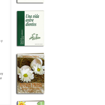
s y
muy
el