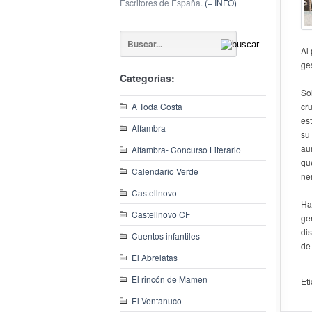
Escritores de España.
(+ INFO)
Al
ge
Categorías:
So
A Toda Costa
cr
es
Alfambra
su
au
Alfambra- Concurso Literario
qu
Calendario Verde
ne
Castellnovo
Ha
Castellnovo CF
ge
dis
Cuentos infantiles
de 
El Abrelatas
El rincón de Mamen
Et
El Ventanuco