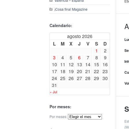
Valencia – España
Et
¡Cosa fina! Magazine
A
Calendario:
agosto 2026
Lu
L
M
X
J
V
S
D
1
2
Se
3
4
5
6
7
8
9
In
10
11
12
13
14
15
16
17
18
19
20
21
22
23
Cu
24
25
26
27
28
29
30
Vo
31
« Jul
Por meses:
S
Por meses:
Es
(M