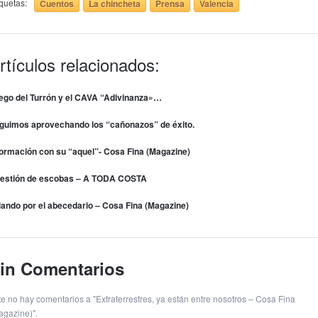
iquetas:
Cuentos
La chincheta
Prensa
Valencia
rtículos relacionados:
ego del Turrón y el CAVA “Adivinanza»…
guimos aprovechando los “cañonazos” de éxito.
formación con su “aquel”- Cosa Fina (Magazine)
estión de escobas – A TODA COSTA
lando por el abecedario – Cosa Fina (Magazine)
in Comentarios
te no hay comentarios a "Extraterrestres, ya están entre nosotros – Cosa Fina
agazine)".