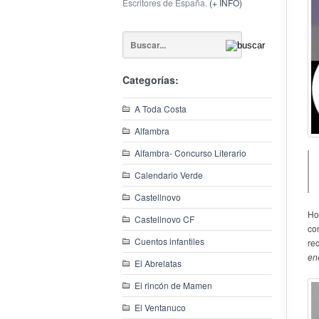
Escritores de España.
(+ INFO)
Categorías:
A Toda Costa
Alfambra
Alfambra- Concurso Literario
Calendario Verde
Castellnovo
Ho
Castellnovo CF
co
Cuentos infantiles
re
en
El Abrelatas
El rincón de Mamen
El Ventanuco