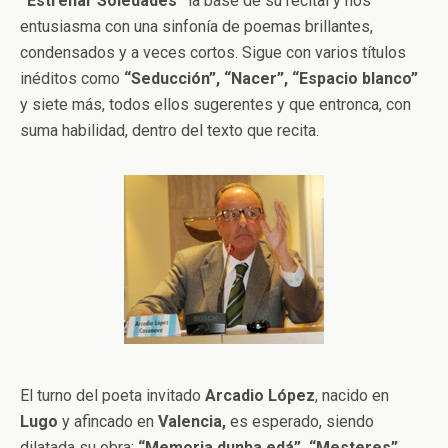
“Estrenar Soledades”
la base de su recital y nos
entusiasma con una sinfonía de poemas brillantes,
condensados y a veces cortos. Sigue con varios títulos
inéditos como
“Seducción”, “Nacer”, “Espacio blanco”
y siete más, todos ellos sugerentes y que entronca, con
suma habilidad, dentro del texto que recita.
El turno del poeta invitado
Arcadio López
, nacido en
Lugo
y afincado en
Valencia,
es esperado, siendo
dilatada su obra:
“Memoria dunha edá”, “Mesteres”,