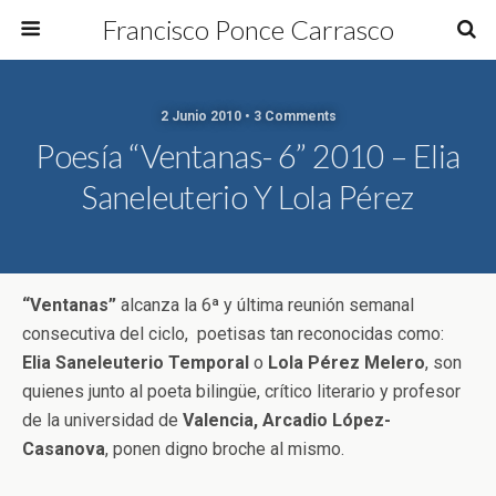
Francisco Ponce Carrasco
2 Junio 2010 • 3 Comments
Poesía “Ventanas- 6” 2010 – Elia
Saneleuterio Y Lola Pérez
“Ventanas”
alcanza la 6ª y última reunión semanal
consecutiva del ciclo, poetisas tan reconocidas como:
Elia Saneleuterio Temporal
o
Lola Pérez Melero
, son
quienes junto al poeta bilingüe, crítico literario y profesor
de la universidad de
Valencia, Arcadio López-
Casanova
, ponen digno broche al mismo.