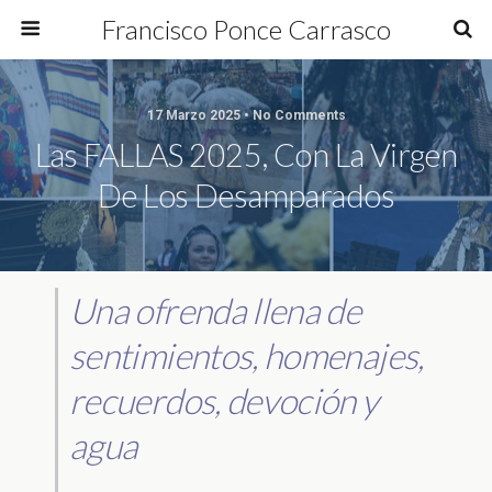
Francisco Ponce Carrasco
17 Marzo 2025 • No Comments
Las FALLAS 2025, Con La Virgen
De Los Desamparados
Una ofrenda llena de
sentimientos, homenajes,
recuerdos, devoción y
agua