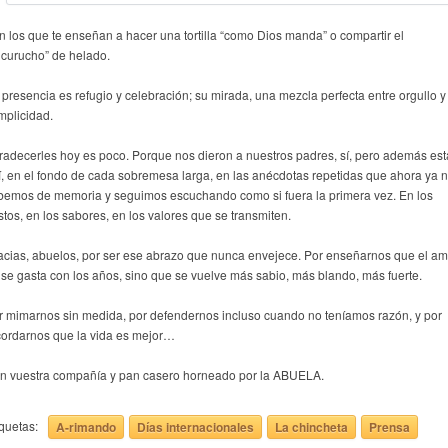
n los que te enseñan a hacer una tortilla “como Dios manda” o compartir el
ucurucho” de helado.
 presencia es refugio y celebración; su mirada, una mezcla perfecta entre orgullo y
mplicidad.
radecerles hoy es poco. Porque nos dieron a nuestros padres, sí, pero además es
í, en el fondo de cada sobremesa larga, en las anécdotas repetidas que ahora ya 
bemos de memoria y seguimos escuchando como si fuera la primera vez. En los
stos, en los sabores, en los valores que se transmiten.
acias, abuelos, por ser ese abrazo que nunca envejece. Por enseñarnos que el am
 se gasta con los años, sino que se vuelve más sabio, más blando, más fuerte.
r mimarnos sin medida, por defendernos incluso cuando no teníamos razón, y por
cordarnos que la vida es mejor…
n vuestra compañía y pan casero horneado por la ABUELA.
iquetas:
A-rimando
Días internacionales
La chincheta
Prensa