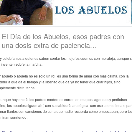
El Día de los Abuelos, esos padres con
una dosis extra de paciencia…
y celebramos a quienes saben contar los mejores cuentos con moraleja, aunque 
s inventen sobre la marcha.
r abuelo o abuela no es solo un rol, es una forma de amar con más calma, con la
iduría que da el tiempo y la libertad que da ya no tener que criar hijos, sino
mplemente disfrutarlos.
aunque hoy en día los padres modernos corren entre apps, agendas y pediatras
line, los abuelos siguen ahí, con su sabiduría analógica, con ese talento innato pa
lmar llantos con canciones de cuna que nadie recuerda cómo empezaban, pero to
rminan sonriendo.