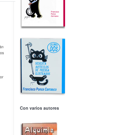
tán
nos
or
Con varios autores