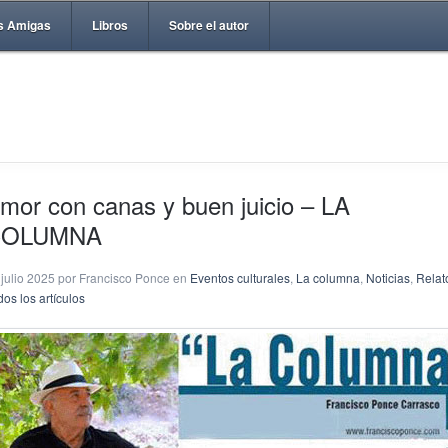
s Amigas
Libros
Sobre el autor
mor con canas y buen juicio – LA
COLUMNA
 julio 2025 por Francisco Ponce en
Eventos culturales
,
La columna
,
Noticias
,
Relat
os los artículos