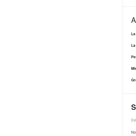
A
La
La
Pe
Mi
Gr
S
Es
No