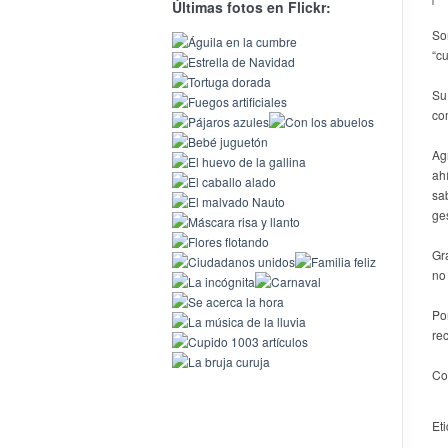
Últimas fotos en Flickr:
So
“c
Su
co
Ag
ah
sa
ge
Gr
no
Po
re
Co
Et