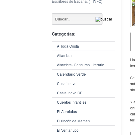
Escritores de España.
(+ INFO)
Categorías:
A Toda Costa
Alfambra
Ho
Alfambra- Concurso Literario
lo
Calendario Verde
Se
Castellnovo
sab
si
Castellnovo CF
Y 
Cuentos infantiles
on
El Abrelatas
ca
te
El rincón de Mamen
El Ventanuco