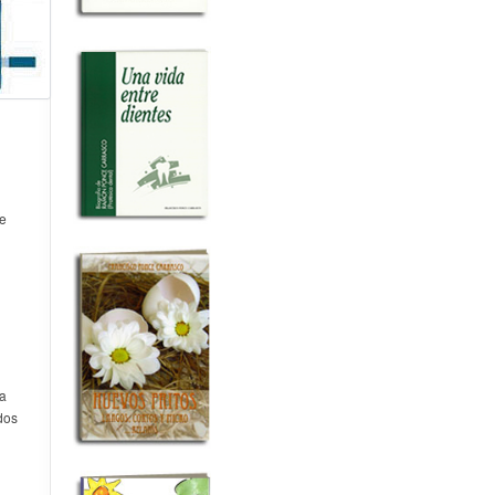
se
ra
dos