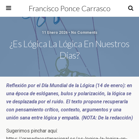
Francisco Ponce Carrasco
11 Enero 2026 • No Comments
¿Es Lógica La Lógica En Nuestros
Días?
Reflexión por el Día Mundial de la Lógica (14 de enero): en
una época de eslóganes, bulos y polarización, la lógica se
ve desplazada por el ruido. El texto propone recuperarla
con pensamiento crítico, contexto, argumentos y una
unión sana entre lógica y empatía. (NOTA: De la redacción)
Sugerimos pinchar aquí:
https://granadacostanacional.es/es-logica-la-logica-en-