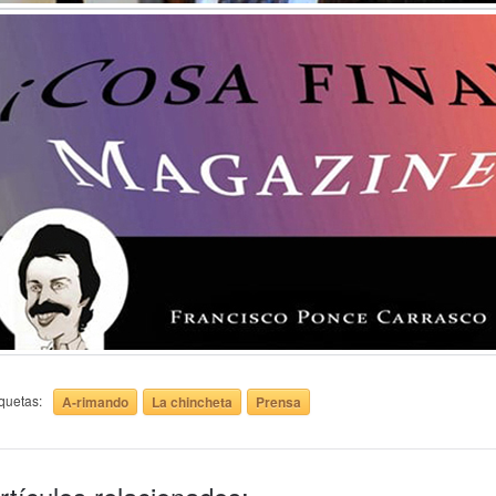
iquetas:
A-rimando
La chincheta
Prensa