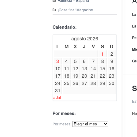
A
Valencia – España
¡Cosa fina! Magazine
La
La
Calendario:
agosto 2026
Pe
L
M
X
J
V
S
D
Mi
1
2
3
4
5
6
7
8
9
Gr
10
11
12
13
14
15
16
17
18
19
20
21
22
23
24
25
26
27
28
29
30
S
31
« Jul
Es
Por meses:
No
Por meses: