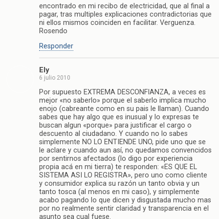
encontrado en mi recibo de electricidad, que al final a
pagar, tras multiples explicaciones contradictorias que
ni ellos mismos coinciden en facilitar. Verguenza.
Rosendo
Responder
Ely
6 julio 2010
Por supuesto EXTREMA DESCONFIANZA, a veces es
mejor «no saberlo» porque el saberlo implica mucho
enojo (cabreante como en su pais le llaman). Cuando
sabes que hay algo que es inusual y lo expresas te
buscan algun «porque» para justificar el cargo o
descuento al ciudadano. Y cuando no lo sabes
simplemente NO LO ENTIENDE UNO, pide uno que se
le aclare y cuando aun así, no quedamos convencidos
por sentirnos afectados (lo digo por experiencia
propia acá en mi tierra) te responden: «ES QUE EL
SISTEMA ASI LO REGISTRA», pero uno como cliente
y consumidor explica su razón un tanto obvia y un
tanto tosca (al menos en mi caso), y simplemente
acabo pagando lo que dicen y disgustada mucho mas
por no realmente sentir claridad y transparencia en el
asunto sea cual fuese.