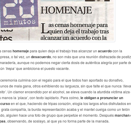
s cenas
homenaje
para quien deja el trabajo tras alcanzar un
acuerdo
con la
presa, o tal vez, un
desacuerdo
, no son más que una reunión disfrazada de posti
maradería, aunque no podemos negar cierta dosis de auténtica alegría por parte d
gún
‘trepa’
que ambiciona el puesto vacante.
 ceremonia culmina con el regalo para el que todos han aportado su donativo,
gunos de mala gana, otros exhibiendo su largueza, sin que falte el que nunca
‘lleva
lto’
. Un clamor encendido por el alcohol, se eleva cuando la aturdida víctima alza
s manos la
‘placa’
, con texto lapidario. Para colmo,
le obligan a pronunciar un
scurso
en el que, haciendo de tripas corazón, elogia los largos años disfrutados en
n grata compañía, la burda representación acaba y el mantel cuelga como un telón
ado, alguien hace una foto de grupo que perpetúe el momento. Después
marchan 
pas
, observando, de soslayo, al que ya no forma parte de la manada.