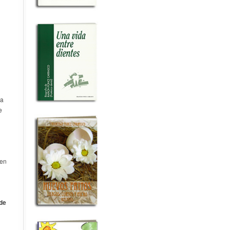
za
e
 en
de