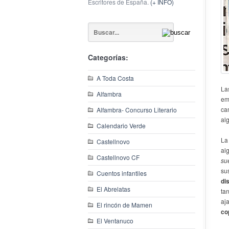
Escritores de España.
(+ INFO)
Categorías:
A Toda Costa
La
Alfambra
em
ca
Alfambra- Concurso Literario
al
Calendario Verde
La
Castellnovo
al
Castellnovo CF
sue
su
Cuentos infantiles
di
El Abrelatas
ta
aj
El rincón de Mamen
co
El Ventanuco