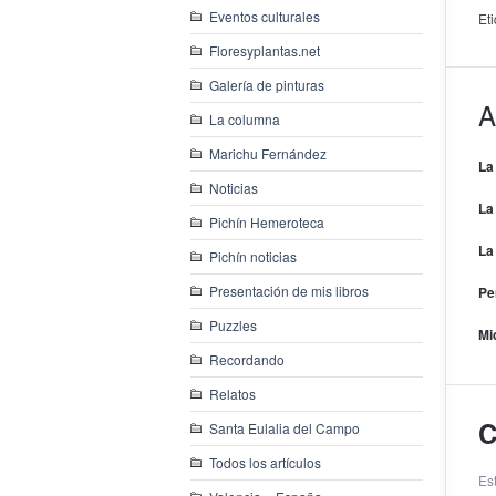
Eventos culturales
Et
Floresyplantas.net
Galería de pinturas
A
La columna
Marichu Fernández
La
Noticias
La
Pichín Hemeroteca
La
Pichín noticias
Presentación de mis libros
Pe
Puzzles
Mi
Recordando
Relatos
C
Santa Eulalia del Campo
Todos los artículos
Es