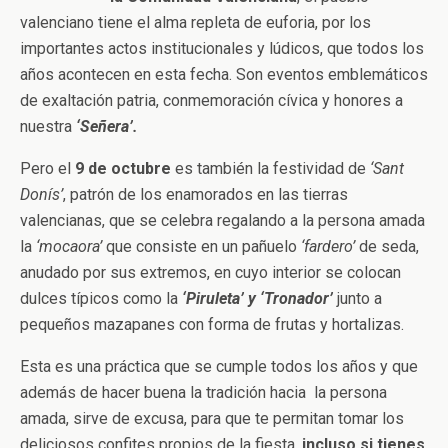
valenciano tiene el alma repleta de euforia, por los
importantes actos institucionales y lúdicos, que todos los
años acontecen en esta fecha. Son eventos emblemáticos
de exaltación patria, conmemoración cívica y honores a
nuestra
‘Señera’.
Pero el
9 de octubre
es también la festividad de
‘Sant
Donís’
, patrón de los enamorados en las tierras
valencianas, que se celebra regalando a la persona amada
la
‘mocaora’
que consiste en un pañuelo
‘fardero’
de seda,
anudado por sus extremos, en cuyo interior se colocan
dulces típicos como la
‘Piruleta’ y ‘Tronador’
junto a
pequeños mazapanes con forma de frutas y hortalizas.
Esta es una práctica que se cumple todos los años y que
además de hacer buena la tradición hacia la persona
amada, sirve de excusa, para que te permitan tomar los
deliciosos confites propios de la fiesta,
incluso si tienes