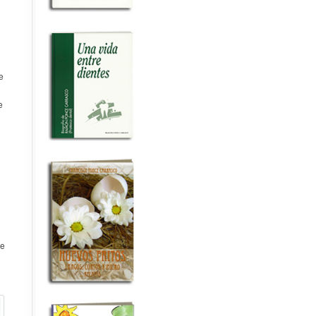
e
e
n
de