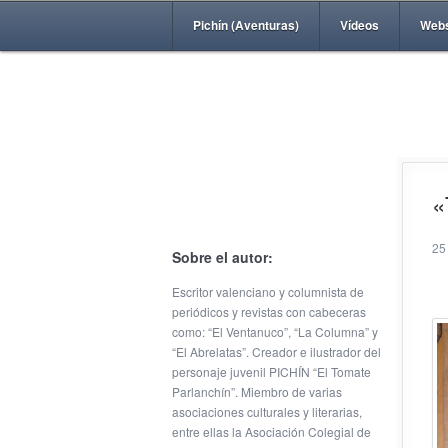
Pichín (Aventuras)
Vídeos
Web
«
25
Sobre el autor:
Escritor valenciano y columnista de
periódicos y revistas con cabeceras
como: “El Ventanuco”, “La Columna” y
“El Abrelatas”. Creador e ilustrador del
personaje juvenil PICHÍN “El Tomate
Parlanchín”. Miembro de varias
asociaciones culturales y literarias,
entre ellas la Asociación Colegial de