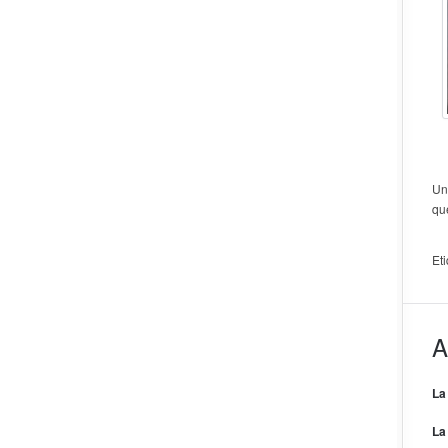
Un
qu
Et
A
La
La