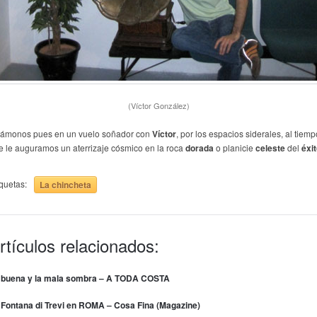
(Víctor González)
ámonos pues en un vuelo soñador con
Víctor
, por los espacios siderales, al tiemp
e le auguramos un aterrizaje cósmico en la roca
dorada
o planicie
celeste
del
éxit
iquetas:
La chincheta
rtículos relacionados:
 buena y la mala sombra – A TODA COSTA
 Fontana di Trevi en ROMA – Cosa Fina (Magazine)