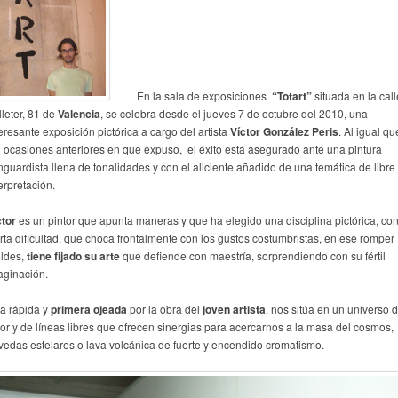
En la sala de exposiciones
“Totart”
situada en la call
lleter, 81 de
Valencia
, se celebra desde el jueves 7 de octubre del 2010, una
eresante exposición pictórica a cargo del artista
Víctor González Peris
. Al igual qu
 ocasiones anteriores en que expuso, el éxito está asegurado ante una pintura
nguardista llena de tonalidades y con el aliciente añadido de una temática de libre
erpretación.
ctor
es un pintor que apunta maneras y que ha elegido una disciplina pictórica, co
erta dificultad, que choca frontalmente con los gustos costumbristas, en ese romper
ldes,
tiene fijado su arte
que defiende con maestría, sorprendiendo con su fértil
aginación.
a rápida y
primera ojeada
por la obra del
joven artista
, nos sitúa en un universo 
lor y de líneas libres que ofrecen sinergias para acercarnos a la masa del cosmos,
vedas estelares o lava volcánica de fuerte y encendido cromatismo.