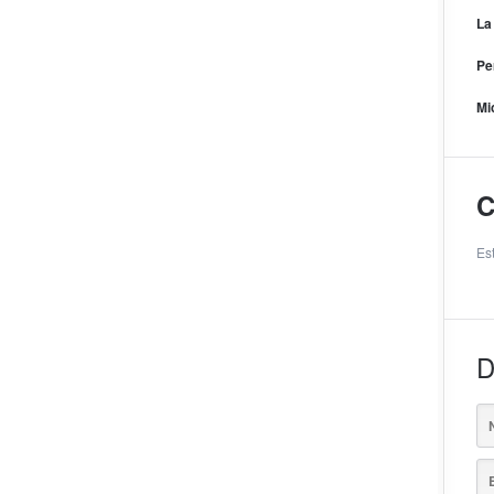
La
Pe
Mi
C
Es
D