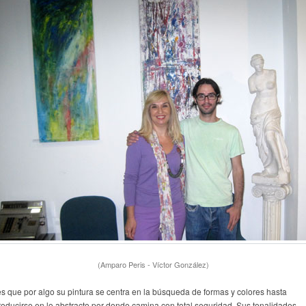
(Amparo Peris - Víctor González)
es que por algo su pintura se centra en la búsqueda de formas y colores hasta
troducirse en lo abstracto por donde camina con total seguridad. Sus tonalidades,