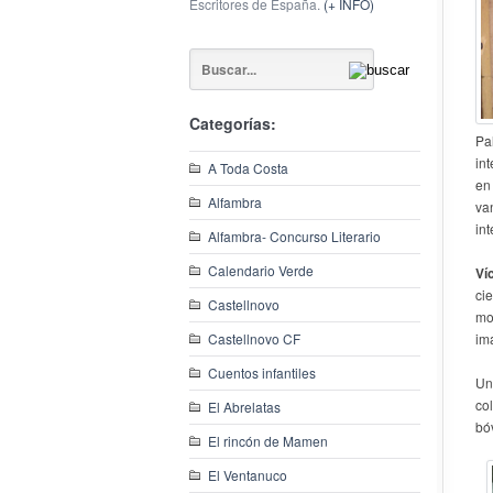
Escritores de España.
(+ INFO)
Categorías:
Pa
int
A Toda Costa
en
Alfambra
va
int
Alfambra- Concurso Literario
Calendario Verde
Ví
ci
Castellnovo
mo
Castellnovo CF
im
Cuentos infantiles
Un
co
El Abrelatas
bó
El rincón de Mamen
El Ventanuco