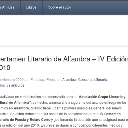
s Amigas
Libros
Sobre el autor
ertamen Literario de Alfambra – IV Edició
010
noviembre 2009 por Francisco Ponce en
Alfambra- Concurso Literario
,
os los artículos
 actividad en varios frentes ha comenzado para la
“Asociación Grupo Literario y
ltural de Alfambra”
, de hecho, arranca al día siguiente del acto de entrega de los
emios en
Alfambra
, cuando tiene lugar la primera asamblea general del nuevo
ercicio. Se están redactando las bases de la convocatoria para el
IV Certamen
terario de Poesia y Relato Corto
y gestionando la dotación que se asignará para e
eva edición del año 2010. En breve se darán a conocer por diferentes medios y