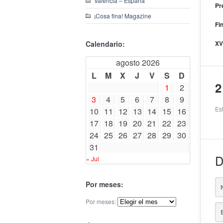
Valencia – España
Pr
¡Cosa fina! Magazine
Fi
Calendario:
XV
agosto 2026
L
M
X
J
V
S
D
2
1
2
3
4
5
6
7
8
9
Es
10
11
12
13
14
15
16
17
18
19
20
21
22
23
24
25
26
27
28
29
30
31
D
« Jul
Por meses:
Por meses: