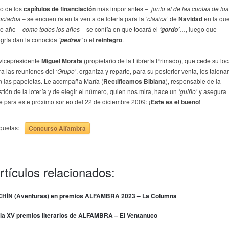
o de los
capítulos de financiación
más importantes –
junto al de las cuotas de los
ociados
– se encuentra en la venta de lotería para la
‘clásica’
de
Navidad
en la qu
te año –
como todos los años
– se confía en que tocará el
…, luego que
‘gordo’
egría dan la conocida
o el
reintegro
.
‘pedrea’
 vicepresidente
Miguel Morata
(propietario de la Librería Primado), que cede su loc
ra las reuniones del
‘Grupo’
, organiza y reparte, para su posterior venta, los talona
n las papeletas. Le acompaña María (
Rectificamos Bibiana
),
responsable de la
tión de la lotería y de elegir el número, quien nos mira, hace un
‘guiño’
y asegura
e para este próximo sorteo del 22 de diciembre 2009:
¡Este es el bueno!
iquetas:
Concurso Alfambra
rtículos relacionados:
CHÍN (Aventuras) en premios ALFAMBRA 2023 – La Columna
la XV premios literarios de ALFAMBRA – El Ventanuco