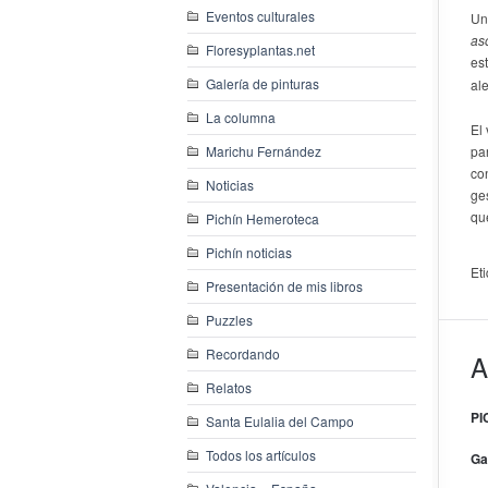
Eventos culturales
Un
as
Floresyplantas.net
es
Galería de pinturas
al
La columna
El
Marichu Fernández
pa
co
Noticias
ges
qu
Pichín Hemeroteca
Pichín noticias
Et
Presentación de mis libros
Puzzles
Recordando
A
Relatos
PI
Santa Eulalia del Campo
Todos los artículos
Ga