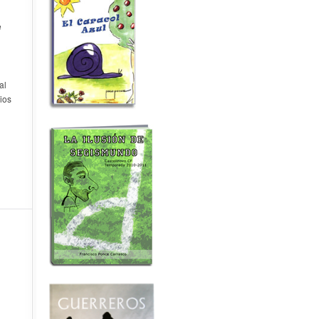
e
al
rios