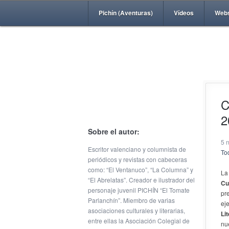
Pichín (Aventuras)
Vídeos
Web
C
2
Sobre el autor:
5 
Escritor valenciano y columnista de
Tod
periódicos y revistas con cabeceras
como: “El Ventanuco”, “La Columna” y
La
“El Abrelatas”. Creador e ilustrador del
Cu
personaje juvenil PICHÍN “El Tomate
pr
Parlanchín”. Miembro de varias
ej
asociaciones culturales y literarias,
Li
entre ellas la Asociación Colegial de
nu